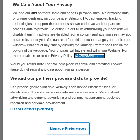
25 keer gelezen
We Care About Your Privacy
We and our
889
partners store and access personal data, like browsing data
Het kabinet weigert in de milieuwetgeving
or unique identifiers, on your device. Selecting I Accept enables tracking
technologies to support the purposes shown under we and our partners
voor genetische modificatie een
process data to provide. Selecting Reject All or withdrawing your consent will
disable them. If trackers are disabled, some content and ads you see may not
onderscheid te maken voor medische
be as relevant to you. You can resurface this menu to change your choices or
withdraw consent at any time by clicking the Manage Preferences link on the
producten. Voor veel patiënten komt
bottom of the webpage. Your choices will have effect within our Website. For
behandeling hierdoor te laat, stelt René
more details, refer to our Privacy Policy.
Privacy Statement
Would you rather not? Then we only place essential and statistical cookies,
Medema, wetenschappelijk directeur van
these do not record any data about you as a person
het oncologisch centrum Antoni van
We and our partners process data to provide:
Leeuwenhoek in een interview met Trouw.
Use precise geolocation data. Actively scan device characteristics for
identification. Store and/or access information on a device. Personalised
advertising and content, advertising and content measurement, audience
Nieuwe middelen tegen leukemie
research and services development.
bijvoorbeeld moeten daardoor dezelfde
List of Partners (vendors)
procedure doorlopen als genetisch
veranderde gewassen. “Die medische
Manage Preferences
producten hébben helemaal geen