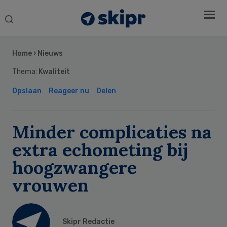
Search
this
Secondary
website
Sidebar
Home
›
Nieuws
Thema:
Kwaliteit
Opslaan
Reageer nu
Delen
Minder complicaties na
extra echometing bij
hoogzwangere
vrouwen
Skipr Redactie