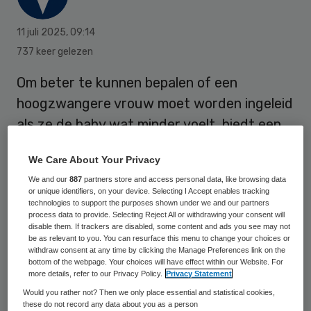
11 juli 2025
,
09:14
737 keer gelezen
Om beter te kunnen bepalen of een
hoogzwangere vrouw moet worden ingeleid
als ze de baby wat minder voelt, biedt een
extra echometing uitkomst. Die betere
We Care About Your Privacy
inschatting zorgt uiteindelijk voor minder
We and our
887
partners store and access personal data, like browsing data
complicaties bij de baby. Dat meldt het
or unique identifiers, on your device. Selecting I Accept enables tracking
technologies to support the purposes shown under we and our partners
Universitair Medisch Centrum Groningen
process data to provide. Selecting Reject All or withdrawing your consent will
(UMCG).
disable them. If trackers are disabled, some content and ads you see may not
be as relevant to you. You can resurface this menu to change your choices or
withdraw consent at any time by clicking the Manage Preferences link on the
bottom of the webpage. Your choices will have effect within our Website. For
Soms voelen vrouwen hun baby minder
more details, refer to our Privacy Policy.
Privacy Statement
Would you rather not? Then we only place essential and statistical cookies,
bewegen in de laatste weken van de
these do not record any data about you as a person