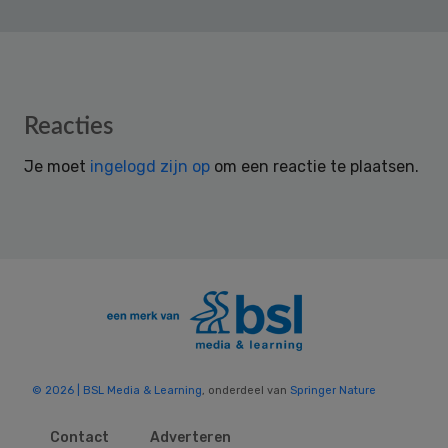
Reader
Reacties
Interactions
Je moet
ingelogd zijn op
om een reactie te plaatsen.
© 2026 | BSL Media & Learning
, onderdeel van
Springer Nature
Contact
Adverteren