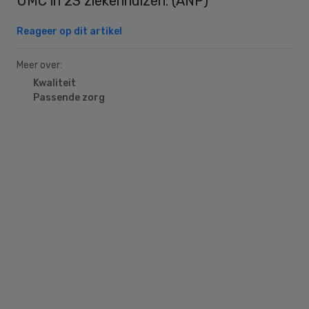
UMC in 23 ziekenhuizen. (ANP)
Reageer op dit artikel
Meer over:
Kwaliteit
Passende zorg
Primary
Sidebar