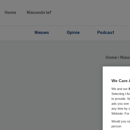
Home
Nieuwsbrief
Nieuws
Opinie
Podcast
Home
›
Nieu
We Care 
Mi
We and our
Selecting I 
be
to provide. S
ads you see 
any time by c
Website. For 
Would you rat
person