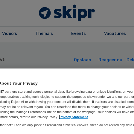
Video’s
Thema’s
Events
Vacatures
ws
Opslaan
Reageer nu
Del
About Your Privacy
nder doden door
887
partners store and access personal data, like browsing data or unique identifiers, on your
Accept enables tracking technologies to support the purposes shown under we and our partne
volkingsonderzo
electing Reject All or withdrawing your consent will disable them. If trackers are disabled, so
may not be as relevant to you. You can resurface this menu to change your choices or withd
licking the Manage Preferences link on the bottom of the webpage. Your choices will have eff
more details, refer to our Privacy Policy.
Privacy Statement
her not? Then we only place essential and statistical cookies, these do not record any data