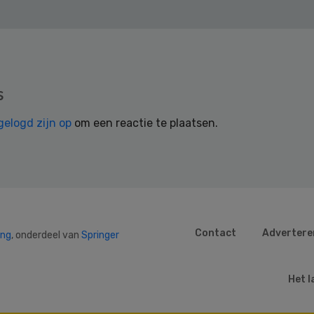
s
gelogd zijn op
om een reactie te plaatsen.
Contact
Advertere
ing
, onderdeel van
Springer
Het l