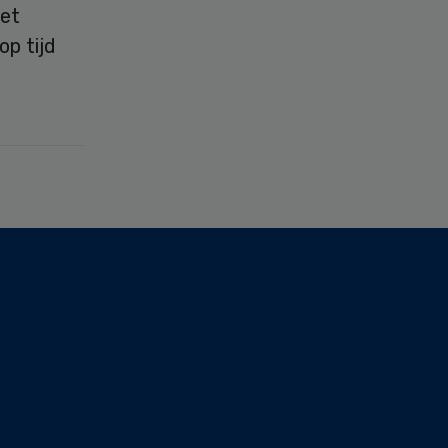
eet
p tijd