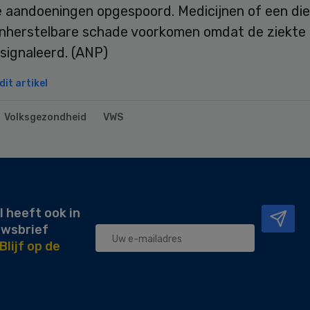
 aandoeningen opgespoord. Medicijnen of een di
nherstelbare schade voorkomen omdat de ziekte o
signaleerd. (ANP)
it artikel
Volksgezondheid
VWS
l heeft ook in
uwsbrief
Blijf op de