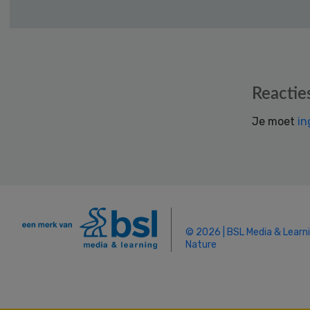
Reader
Reactie
Interactions
Je moet
in
© 2026 | BSL Media & Learn
Nature