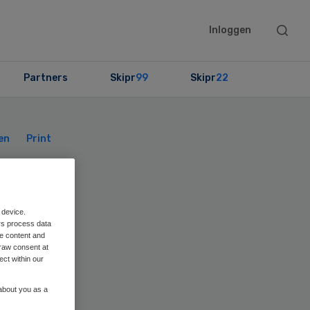
Searc
Inloggen
this
websit
Partners
Skipr
99
Skipr
22
Primary
Sidebar
en
Print
 device.
rs process data
eken
me content and
raw consent at
ect within our
 about you as a