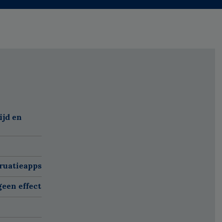
ijd en
ruatieapps
een effect