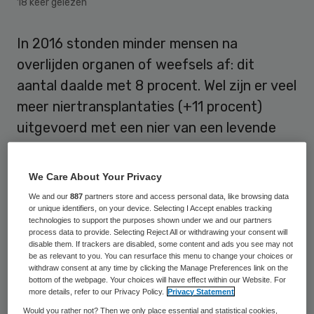
18 keer gelezen
In 2016 stonden minder mensen na
overlijden organen of weefsels af: dit
aantal daalde met 8 procent. Wel zijn er veel
meer niertransplantaties (+11 procent)
uitgevoerd met een nier van een levende
donor. Dit blijkt uit de voorlopige jaarcijfers
van de Nederlandse Transplantatie
We Care About Your Privacy
Stichting (NTS).
We and our
887
partners store and access personal data, like browsing data
or unique identifiers, on your device. Selecting I Accept enables tracking
technologies to support the purposes shown under we and our partners
Een eerste analyse van de voorlopige cijfers
process data to provide. Selecting Reject All or withdrawing your consent will
lijkt erop te wijzen dat er in 2016 “veel
disable them. If trackers are disabled, some content and ads you see may not
be as relevant to you. You can resurface this menu to change your choices or
minder overledenen” medisch geschikt
withdraw consent at any time by clicking the Manage Preferences link on the
bottom of the webpage. Your choices will have effect within our Website. For
bleken om organen af te staan voor
more details, refer to our Privacy Policy.
Privacy Statement
transplantatie. Van de 7684 overledenen op
Would you rather not? Then we only place essential and statistical cookies,