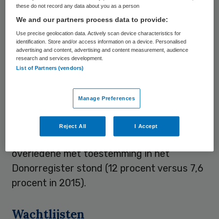
these do not record any data about you as a person
de IC’s in Nederlandse ziekenhuizen waren
We and our partners process data to provide:
er 883 medisch geschikt om te doneren. In
Use precise geolocation data. Actively scan device characteristics for
2015 waren dat nog 970 van 7833
identification. Store and/or access information on a device. Personalised
advertising and content, advertising and content measurement, audience
overledenen.
research and services development.
List of Partners (vendors)
Ook hebben nabestaanden vaker geen
toestemming gegeven voor donatie.
Manage Preferences
Opvallend is volgens de NTS dat
nabestaanden ook vaker een donatie
Reject All
I Accept
hebben tegengehouden terwijl de
overledene met toestemming in het
Donorregister stond (12 procent versus 7,6
procent in 2015).
Wachtlijsten