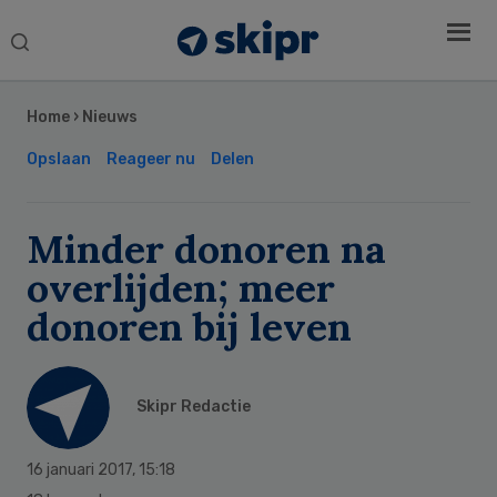
Search
this
Secondary
website
Sidebar
Home
›
Nieuws
Opslaan
Reageer nu
Delen
Minder donoren na
overlijden; meer
donoren bij leven
Skipr Redactie
16 januari 2017
,
15:18