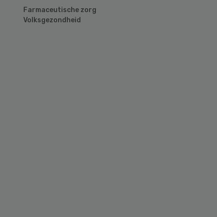
Farmaceutische zorg
Volksgezondheid
Primary
Sidebar