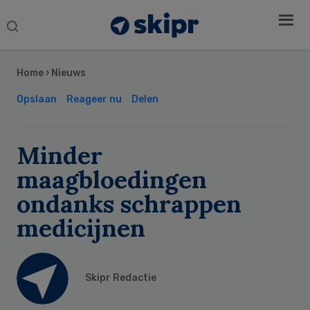
Search
this
Secondary
website
Sidebar
Home
›
Nieuws
Opslaan
Reageer nu
Delen
Minder
maagbloedingen
ondanks schrappen
medicijnen
Skipr Redactie