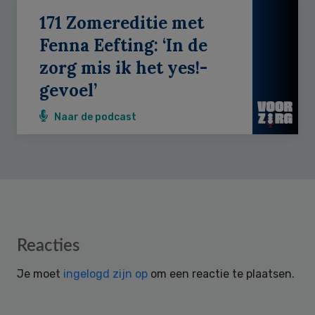
171 Zomereditie met
Fenna Eefting: ‘In de
zorg mis ik het yes!-
gevoel’
Naar de podcast
Reader
Reacties
Interactions
Je moet
ingelogd zijn op
om een reactie te plaatsen.