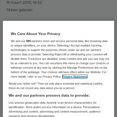
19 maart 2015
,
14:32
14 keer gelezen
De vrees dat meer patiënten een
maagbloeding zouden krijgen sinds in 2012
We Care About Your Privacy
is bezuinigd op de vergoeding van
We and our
889
partners store and access personal data, like browsing data
or unique identifiers, on your device. Selecting I Accept enables tracking
maagzuurremmers is niet uitgekomen.
technologies to support the purposes shown under we and our partners
process data to provide. Selecting Reject All or withdrawing your consent will
disable them. If trackers are disabled, some content and ads you see may not
Onderzoek dat minister Edith Schippers
be as relevant to you. You can resurface this menu to change your choices or
withdraw consent at any time by clicking the Manage Preferences link on the
(Volksgezondheid) donderdag naar de
bottom of the webpage. Your choices will have effect within our Website. For
Tweede Kamer stuurde, wijst uit dat het
more details, refer to our Privacy Policy.
Privacy Statement
Would you rather not? Then we only place essential and statistical cookies,
aantal maagbloedingen in Nederland met 29
these do not record any data about you as a person
procent is gedaald, van ruim 5800 in 2010
We and our partners process data to provide:
tot 4118 in 2013. Ook blijkt dat meer
Use precise geolocation data. Actively scan device characteristics for
identification. Store and/or access information on a device. Personalised
patiënten met een verhoogd risico op
advertising and content, advertising and content measurement, audience
maagbloedingen maagzuurremmers zijn
research and services development.