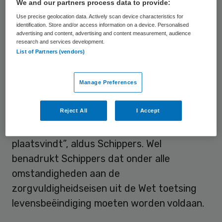
We and our partners process data to provide:
door artsen niet serieus worden genomen in
Use precise geolocation data. Actively scan device characteristics for
hun stervenswens.
identification. Store and/or access information on a device. Personalised
advertising and content, advertising and content measurement, audience
research and services development.
List of Partners (vendors)
Zorgvuldigheid
Volgens Schippers zijn er geen juridische
Manage Preferences
beletsels voor dergelijke teams. “De wet
Reject All
I Accept
bevat geen regels over de plaats waar de
euthanasie of de hulp bij zelfdoding
plaatsvindt”, aldus Schippers. Wel
benadrukt Schippers dat onder alle
omstandigheden aan de
zorgvuldigheidseisen uit de Wet toetsing
levensbeëindiging moeten worden voldaan.