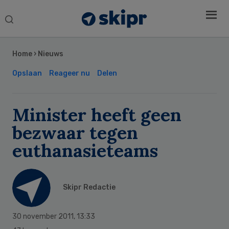
Search
this
Secondary
website
Sidebar
Home
›
Nieuws
Opslaan
Reageer nu
Delen
Minister heeft geen
bezwaar tegen
euthanasieteams
Skipr Redactie
30 november 2011
,
13:33