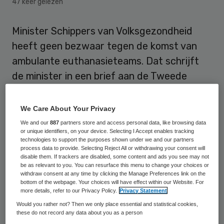
47 keer gelezen
Minister Schippers van Volksgezondheid
heeft geen bezwaar tegen de komst van
ambulante euthanasieteams. Dat schrijft
de minister in een brief aan de Tweede
Kamer, waar vragen gerezen waren over de
kwestie.
We Care About Your Privacy
We and our
887
partners store and access personal data, like browsing data
De Nederlandse Vereniging voor een
or unique identifiers, on your device. Selecting I Accept enables tracking
technologies to support the purposes shown under we and our partners
Vrijwillig Levenseinde (NVVE) maakte medio
process data to provide. Selecting Reject All or withdrawing your consent will
disable them. If trackers are disabled, some content and ads you see may not
november bekend reizende teams op te
be as relevant to you. You can resurface this menu to change your choices or
willen zetten met gespecialiseerde artsen
withdraw consent at any time by clicking the Manage Preferences link on the
bottom of the webpage. Your choices will have effect within our Website. For
om
bij mensen thuis euthanasie
toe te
more details, refer to our Privacy Policy.
Privacy Statement
passen. De NVVE doet dit omdat veel
Would you rather not? Then we only place essential and statistical cookies,
these do not record any data about you as a person
zieken en ouderen volgens de vereniging