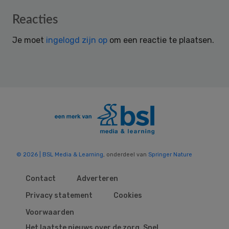
Reader
Reacties
Interactions
Je moet
ingelogd zijn op
om een reactie te plaatsen.
© 2026 | BSL Media & Learning
, onderdeel van
Springer Nature
Contact
Adverteren
Privacy statement
Cookies
Voorwaarden
Het laatste nieuws over de zorg. Snel,