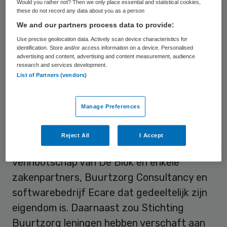
Would you rather not? Then we only place essential and statistical cookies,
RTLZ
. Die berichtte begin maart dat
these do not record any data about you as a person
We and our partners process data to provide:
Stichting Buurtzorg minstens 1 miljoen euro
Use precise geolocation data. Actively scan device characteristics for
naar Nederlandse bedrijfjes van Jos de Blok
identification. Store and/or access information on a device. Personalised
zou hebben gesluisd en leningen verschaft
advertising and content, advertising and content measurement, audience
research and services development.
aan buitenlandse bedrijven waarin hij
List of Partners (vendors)
belangen heeft.
Manage Preferences
Leningen
Reject All
I Accept
Het gaat om Buurtzorg Concepts, een
vennootschap van De Blok en enkele
zakenpartners, Buurtzorg Consultancy en
softwarebedrijf Ecare dat gedeeltelijk zijn
eigendom is. Daarnaast zou Stichting
Buurtzorg leningen hebben verschaft aan