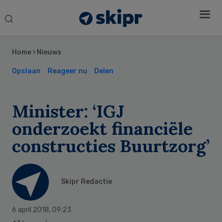
Search
this
Secondary
website
Sidebar
Home
›
Nieuws
Opslaan
Reageer nu
Delen
Minister: ‘IGJ
onderzoekt financiële
constructies Buurtzorg’
Skipr Redactie
6 april 2018
,
09:23