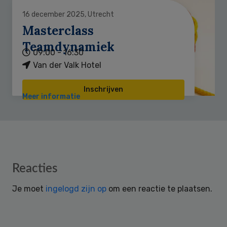
16 december 2025, Utrecht
Masterclass
Teamdynamiek
09:00 - 16:30
Van der Valk Hotel
Inschrijven
Meer informatie
Reader
Reacties
Interactions
Je moet
ingelogd zijn op
om een reactie te plaatsen.