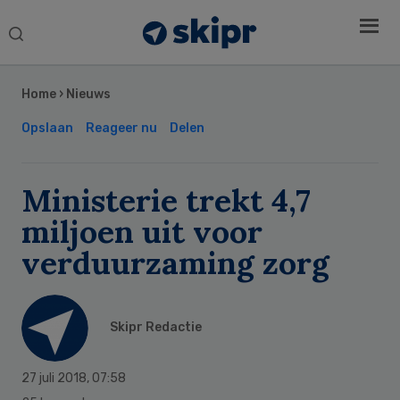
Search
this
Secondary
website
Sidebar
Home
›
Nieuws
Opslaan
Reageer nu
Delen
Ministerie trekt 4,7
miljoen uit voor
verduurzaming zorg
Skipr Redactie
27 juli 2018
,
07:58