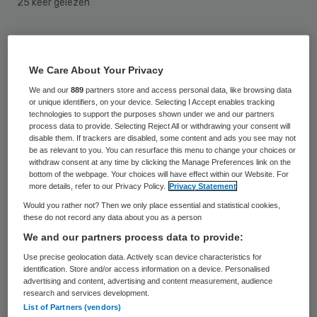
25 keer gelezen
Zorginstellingen kunnen dit jaar subsidie
krijgen voor energiebesparende
We Care About Your Privacy
maatregelen en het opwekken van
We and our
889
partners store and access personal data, like browsing data
or unique identifiers, on your device. Selecting I Accept enables tracking
duurzame energie. In totaal trekt het
technologies to support the purposes shown under we and our partners
ministerie van VWS hiervoor 4,7 miljoen euro
process data to provide. Selecting Reject All or withdrawing your consent will
disable them. If trackers are disabled, some content and ads you see may not
uit.
be as relevant to you. You can resurface this menu to change your choices or
withdraw consent at any time by clicking the Manage Preferences link on the
bottom of the webpage. Your choices will have effect within our Website. For
De zorg is grootverbruiker van energie en
more details, refer to our Privacy Policy.
Privacy Statement
grondstoffen, stelt
VWS
. Uit onderzoek
Would you rather not? Then we only place essential and statistical cookies,
these do not record any data about you as a person
blijkt dat een gemiddelde besparing van 12
We and our partners process data to provide:
procent op de energierekening per
Use precise geolocation data. Actively scan device characteristics for
zorginstelling mogelijk is. Bij de
identification. Store and/or access information on a device. Personalised
advertising and content, advertising and content measurement, audience
subsidieregeling is een lijst met
research and services development.
List of Partners (vendors)
maatregelen opgenomen waarvoor subsidie