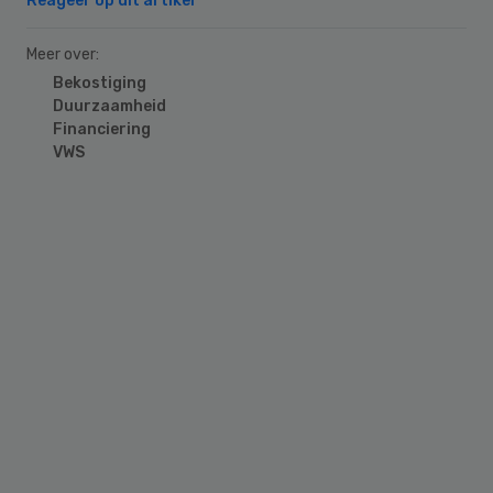
Reageer op dit artikel
Meer over:
Bekostiging
Duurzaamheid
Financiering
VWS
Primary
Sidebar