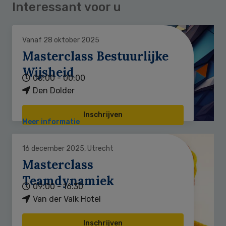
Interessant voor u
Vanaf 28 oktober 2025
Masterclass Bestuurlijke
Wijsheid
00:00 - 00:00
Den Dolder
Inschrijven
Meer informatie
16 december 2025, Utrecht
Masterclass
Teamdynamiek
09:00 - 16:30
Van der Valk Hotel
Inschrijven