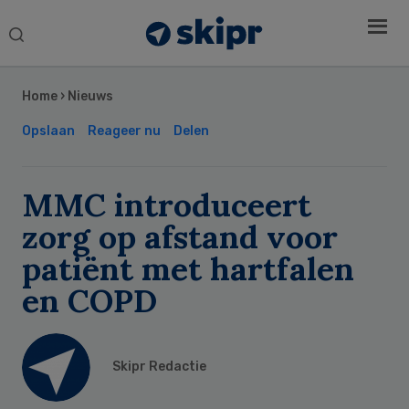
Search
this
Secondary
website
Sidebar
Home
›
Nieuws
Opslaan
Reageer nu
Delen
MMC introduceert
zorg op afstand voor
patiënt met hartfalen
en COPD
Skipr Redactie