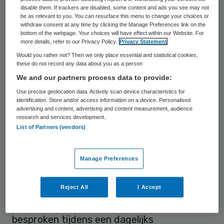
disable them. If trackers are disabled, some content and ads you see may not
risico op heropname. Het programma is
be as relevant to you. You can resurface this menu to change your choices or
withdraw consent at any time by clicking the Manage Preferences link on the
gebaseerd op voor patiënten belangrijke
bottom of the webpage. Your choices will have effect within our Website. For
aspecten, zoals meer veiligheid, een betere
more details, refer to our Privacy Policy.
Privacy Statement
Would you rather not? Then we only place essential and statistical cookies,
kwaliteit van leven en minder complicaties.
these do not record any data about you as a person
We and our partners process data to provide:
Patiënten worden dag en nacht in de
Use precise geolocation data. Actively scan device characteristics for
thuissituatie gemonitord en begeleid door
identification. Store and/or access information on a device. Personalised
advertising and content, advertising and content measurement, audience
een multidisciplinair team. De patiënt meet
research and services development.
zelf dagelijks bloeddruk, saturatie, gewicht,
List of Partners (vendors)
temperatuur, beweegactiviteit en hartslag
en beantwoordt vragen over mogelijke
Manage Preferences
klachten op een digitaal platform. De data
wordt bekeken door een hart- en
Reject All
I Accept
longverpleegkundige in het
MMC
en
besproken tijdens een dagelijks