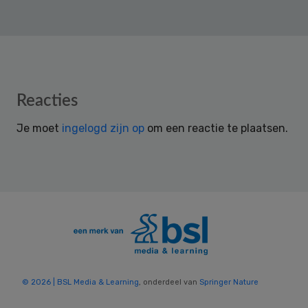
Reader
Reacties
Interactions
Je moet
ingelogd zijn op
om een reactie te plaatsen.
© 2026 | BSL Media & Learning
, onderdeel van
Springer Nature