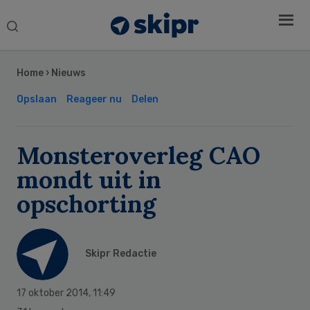
Search
this
Secondary
website
Sidebar
Home
›
Nieuws
Opslaan
Reageer nu
Delen
Monsteroverleg CAO
mondt uit in
opschorting
Skipr Redactie
17 oktober 2014
,
11:49