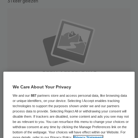
31 keer gelezen
We Care About Your Privacy
We and our
887
partners store and access personal data, like browsing data
or unique identifiers, on your device. Selecting I Accept enables tracking
technologies to support the purposes shown under we and our partners
Werkgevers en werknemers in de
process data to provide. Selecting Reject All or withdrawing your consent will
disable them. If trackers are disabled, some content and ads you see may not
ziekenhuiszorg kunnen het voorlopig niet
be as relevant to you. You can resurface this menu to change your choices or
withdraw consent at any time by clicking the Manage Preferences link on the
eens worden over een nieuwe cao. Na
bottom of the webpage. Your choices will have effect within our Website. For
more details, refer to our Privacy Policy.
Privacy Statement