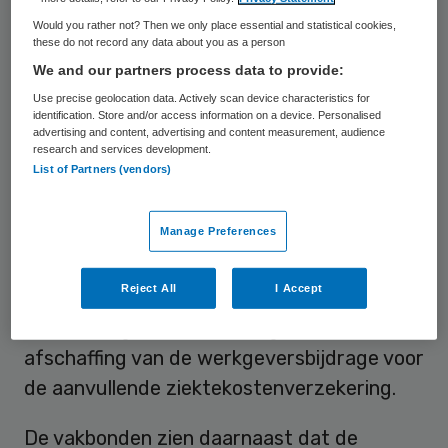
vijftien uur overleg tijdens de negende cao-
Would you rather not? Then we only place essential and statistical cookies,
ronde op 15 oktober hebben de werkgevers
these do not record any data about you as a person
het overleg opgeschorst.
We and our partners process data to provide:
Use precise geolocation data. Actively scan device characteristics for
De vakbonden laten weten
“zwaar
identification. Store and/or access information on a device. Personalised
advertising and content, advertising and content measurement, audience
teleurgesteld”
te zijn. Volgens Abvakabo
research and services development.
List of Partners (vendors)
FNV bieden de werkgevers een cao met
een looptijd van 36 maanden waarin ruimt
Manage Preferences
eis voor geen of beperkte loongroei. Ook
willen de werkgevers een gedwongen inzet
Reject All
I Accept
van het persoonlijke levensfase budget,
versobering van het wachtgeld en
afschaffing van de werkgeversbijdrage voor
de aanvullende ziektekostenverzekering.
De vakbonden zien daarnaast dat de