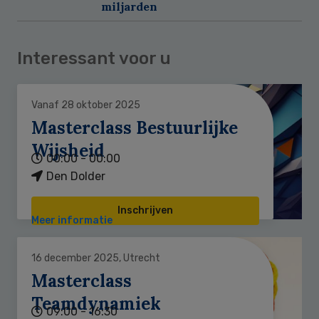
miljarden
Interessant voor u
Vanaf 28 oktober 2025
Masterclass Bestuurlijke
Wijsheid
00:00 - 00:00
Den Dolder
Inschrijven
Meer informatie
16 december 2025, Utrecht
Masterclass
Teamdynamiek
09:00 - 16:30