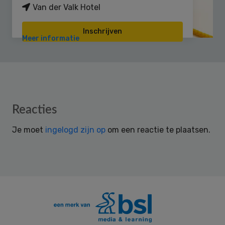
Van der Valk Hotel
Inschrijven
Meer informatie
Reader
Reacties
Interactions
Je moet
ingelogd zijn op
om een reactie te plaatsen.