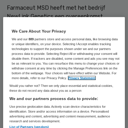
Farmaceut MSD heeft met het bedrijf
NewLink Genetics een overeenkomst
afgesloten voor de ontwikkeling en
We Care About Your Privacy
productie van een vaccin tegen ebola. Het
We and our
889
partners store and access personal data, like browsing data
betreft een experimenteel middel genaamd
or unique identifiers, on your device. Selecting I Accept enables tracking
rVSV-EBOV.
technologies to support the purposes shown under we and our partners
process data to provide. Selecting Reject All or withdrawing your consent will
disable them. If trackers are disabled, some content and ads you see may not
Dit heeft het moederbedrijf Merck
bekend
be as relevant to you. You can resurface this menu to change your choices or
withdraw consent at any time by clicking the Manage Preferences link on the
gemaakt
. Op dit moment worden fase 1-
bottom of the webpage. Your choices will have effect within our Website. For
more details, refer to our Privacy Policy.
Privacy Statement
studies uitgevoerd met het kandidaat-
Would you rather not? Then we only place essential and statistical cookies,
vaccin. Het Amerikaanse National Institute
these do not record any data about you as a person
of Health (NIH) wil het middel in 2015 op
We and our partners process data to provide:
grote schaal testen.
Use precise geolocation data. Actively scan device characteristics for
identification. Store and/or access information on a device. Personalised
advertising and content, advertising and content measurement, audience
research and services development.
Oss
List of Partners (vendors)