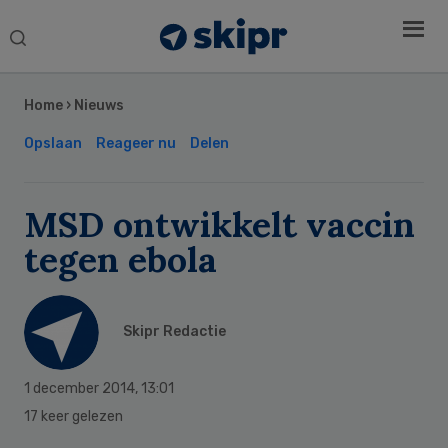
Search
this
Secondary
website
Sidebar
Home
›
Nieuws
Opslaan
Reageer nu
Delen
MSD ontwikkelt vaccin
tegen ebola
Skipr Redactie
1 december 2014
,
13:01
17 keer gelezen