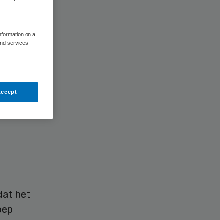
information on a
and services
Accept
 dossier
gesloten
dat het
oep