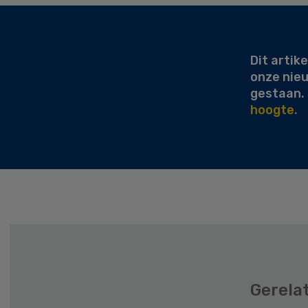
Secondary
Sidebar
Dit artike
onze nie
gestaan.
hoogte.
Gerela