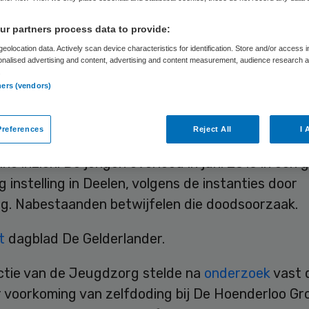
ien’
r partners process data to provide:
eolocation data. Actively scan device characteristics for identification. Store and/or access 
onalised advertising and content, advertising and content measurement, audience research 
.
Skipr Redactie
8 mei 2017
,
10:54
44 keer gelezen
ners (vendors)
references
Reject All
I 
taanden van Luciano Ligthart mogen het medisch
no inzien. De jongen overleed in juni 2016 in een 
 instelling in Deelen, volgens de instanties door
ng. Nabestaanden betwijfelen die doodsoorzaak.
t
dagblad De Gelderlander.
ctie van de Jeugdzorg stelde na
onderzoek
vast 
r voorkoming van zelfdoding bij De Hoenderloo Gr