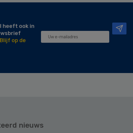
l heeft ook in
uwsbrief
Blijf op de
teerd nieuws