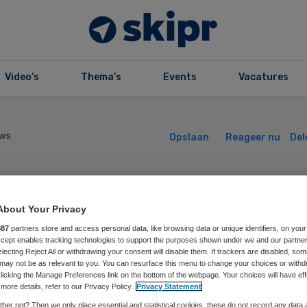
Video’s
Thema’s
Events
Vacatures
ws
Opslaan
Reageer nu
Del
abestaanden
About Your Privacy
ciano mogen
887
partners store and access personal data, like browsing data or unique identifiers, on your
Accept enables tracking technologies to support the purposes shown under we and our partne
electing Reject All or withdrawing your consent will disable them. If trackers are disabled, so
may not be as relevant to you. You can resurface this menu to change your choices or withd
disch dossier
licking the Manage Preferences link on the bottom of the webpage. Your choices will have eff
more details, refer to our Privacy Policy.
Privacy Statement
her not? Then we only place essential and statistical cookies, these do not record any data