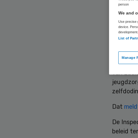
inz
person
We and ou
Use precise g
device. Pers
development
List of Part
Manage P
De nabes
van Lucia
jeugdzorg
zelfdodi
Dat
meld
De Inspe
beleid te