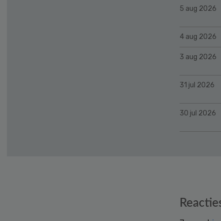
5 aug 2026
4 aug 2026
3 aug 2026
31 jul 2026
30 jul 2026
Reader
Reactie
Interactions