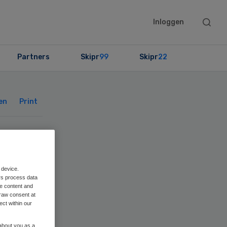
Searc
Inloggen
this
websit
Partners
Skipr
99
Skipr
22
Primary
Sidebar
en
Print
 device.
rs process data
me content and
raw consent at
ect within our
 about you as a