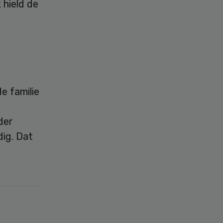
 hield de
e familie
der
dig. Dat