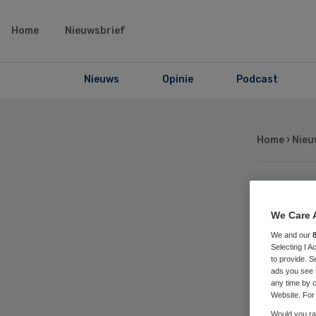
Home
Nieuwsbrief
Nieuws
Opinie
Podcast
Home
›
Nieu
‘N
We Care 
Lu
We and our
Selecting I 
to provide. S
ads you see 
me
any time by c
Website. For 
Would you rat