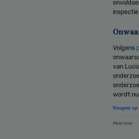
onvoldoen
inspectie
Onwaar
Volgens
onwaarsch
van Luci
onderzoe
onderzoe
wordt nu 
Reageer op d
Meer over: