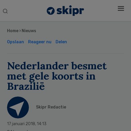
Search
this
Secondary
website
Sidebar
Home
›
Nieuws
Opslaan
Reageer nu
Delen
Nederlander besmet
met gele koorts in
Brazilië
Skipr Redactie
17 januari 2018
,
14:13