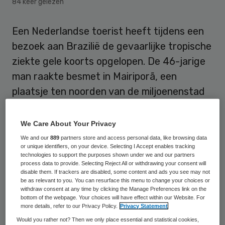
84 keer gelezen
Een Nederlandse toerist heeft tijdens een
bezoek aan Brazilië de gevaarlijke tropische
ziekte gele koorts opgelopen. De 46-jarige
man raakte besmet in Mairiporã, een
plaatsje ten noorden van de miljoenenstad
São Paulo. Hij is in Rotterdam behandeld en
is inmiddels hersteld, bevestigt het
We Care About Your Privacy
Erasmus MC.
We and our
889
partners store and access personal data, like browsing data
or unique identifiers, on your device. Selecting I Accept enables tracking
technologies to support the purposes shown under we and our partners
Zeker 6 mensen uit Mairiporã zijn al aan de
process data to provide. Selecting Reject All or withdrawing your consent will
disable them. If trackers are disabled, some content and ads you see may not
ziekte overleden. De autoriteiten hebben de
be as relevant to you. You can resurface this menu to change your choices or
withdraw consent at any time by clicking the Manage Preferences link on the
noodtoestand uitgeroepen. De uitbraak is
bottom of the webpage. Your choices will have effect within our Website. For
zo groot dat Brazilië miljoenen mensen in en
more details, refer to our Privacy Policy.
Privacy Statement
rond São Paulo, Rio de Janeiro en Bahia wil
Would you rather not? Then we only place essential and statistical cookies,