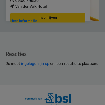
09:00 - 16:30
Van der Valk Hotel
Inschrijven
Meer informatie
Reader
Reacties
Interactions
Je moet
ingelogd zijn op
om een reactie te plaatsen.