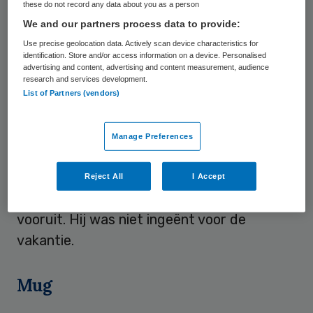
these do not record any data about you as a person
inenten om verdere verspreiding tegen te
We and our partners process data to provide:
gaan.
Use precise geolocation data. Actively scan device characteristics for
identification. Store and/or access information on a device. Personalised
advertising and content, advertising and content measurement, audience
Volgens het Rotterdamse universitaire
research and services development.
ziekenhuis kwam de man op 19 december
List of Partners (vendors)
aan in Brazilië. Op 8 januari keerde hij terug
in Nederland. De dag ervoor was hij ziek
Manage Preferences
geworden. Hij had 40 graden koorts, was
misselijk en had diarree, hoofdpijn en
Reject All
I Accept
spierpijn. In het ziekenhuis ging hij snel
vooruit. Hij was niet ingeënt voor de
vakantie.
Mug