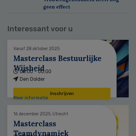
geen effect
Interessant voor u
Vanaf 28 oktober 2025
Masterclass Bestuurlijke
Wijsheid
00:00 - 00:00
Den Dolder
Inschrijven
Meer informatie
16 december 2025, Utrecht
Masterclass
Teamdynamiek