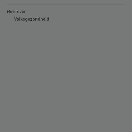
Meer over:
Volksgezondheid
Primary
Sidebar