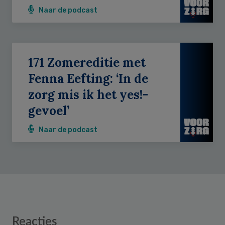
Naar de podcast
171 Zomereditie met
Fenna Eefting: ‘In de
zorg mis ik het yes!-
gevoel’
Naar de podcast
Reader
Reacties