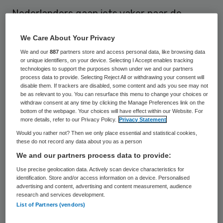
Nederlanders gaan iets vaker naar de
huisarts. Het gemiddeld aantal bezoeken is
We Care About Your Privacy
de afgelopen jaren licht toegenomen en ligt
We and our
887
partners store and access personal data, like browsing data
nu op 4,4 bezoeken per persoon.
or unique identifiers, on your device. Selecting I Accept enables tracking
technologies to support the purposes shown under we and our partners
process data to provide. Selecting Reject All or withdrawing your consent will
Dit blijkt uit
cijfers
van
disable them. If trackers are disabled, some content and ads you see may not
be as relevant to you. You can resurface this menu to change your choices or
onderzoeksinstituut NIVEL.
withdraw consent at any time by clicking the Manage Preferences link on the
bottom of the webpage. Your choices will have effect within our Website. For
more details, refer to our Privacy Policy.
Privacy Statement
In 2016 de huisarts bezocht ruim driekwart
Would you rather not? Then we only place essential and statistical cookies,
van de Nederlanders de huisarts.
these do not record any data about you as a person
Voornamelijk ouderen boven de 65 jaar en
We and our partners process data to provide:
kinderen onder de 4 jaar gaan naar de
Use precise geolocation data. Actively scan device characteristics for
identification. Store and/or access information on a device. Personalised
huisartsenpraktijk.
advertising and content, advertising and content measurement, audience
research and services development.
List of Partners (vendors)
Het gemiddeld aantal bezoeken laat al
enkele jaren een lichte stijging zien. Ook ziet