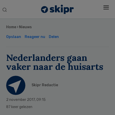
Search
this
Secondary
website
Sidebar
Home
›
Nieuws
Opslaan
Reageer nu
Delen
Nederlanders gaan
vaker naar de huisarts
Skipr Redactie
2 november 2017
,
09:15
87 keer gelezen