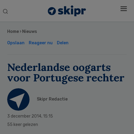
Search
this
Secondary
website
Sidebar
Home
›
Nieuws
Opslaan
Reageer nu
Delen
Nederlandse oogarts
voor Portugese rechter
Skipr Redactie
3 december 2014
,
15:15
55 keer gelezen