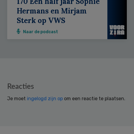
170 Een half jaar Sophie
Hermans en Mirjam
Sterk op VWS
Naar de podcast
Reader
Reacties
Interactions
Je moet
ingelogd zijn op
om een reactie te plaatsen.