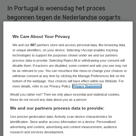
In Portugal is woensdag het proces
begonnen tegen de Nederlandse oogarts
Franciscus V. Volgens Portugese media
moest de man in Portimão voor de rechter
We Care About Your Privacy
komen, omdat vier mensen na een
We and our
887
partners store and access personal data, like browsing data
or unique identifiers, on your device. Selecting I Accept enables tracking
behandeling deels blind zijn geraakt.
technologies to support the purposes shown under we and our partners
process data to provide. Selecting Reject All or withdrawing your consent will
disable them. If trackers are disabled, some content and ads you see may not
De arts runde een kliniek in de Algarve en in
be as relevant to you. You can resurface this menu to change your choices or
withdraw consent at any time by clicking the Manage Preferences link on the
Amstelveen. In de Portugese kliniek
bottom of the webpage. Your choices will have effect within our Website. For
behandelde hij volgens de aanklacht in 2010
more details, refer to our Privacy Policy.
Privacy Statement
Would you rather not? Then we only place essential and statistical cookies,
drie oudere mensen, die vervolgens met
these do not record any data about you as a person
spoed naar het ziekenhuis moesten. Ze zijn
We and our partners process data to provide:
aan één oog volledig blind geraakt. Een 35-
Use precise geolocation data. Actively scan device characteristics for
identification. Store and/or access information on a device. Personalised
jarige vrouw wordt nog altijd behandeld. De
advertising and content, advertising and content measurement, audience
arts zou bovendien niet altijd de
research and services development.