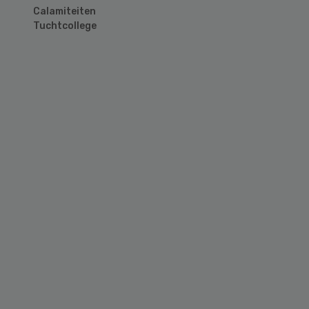
Calamiteiten
Tuchtcollege
Primary
Sidebar