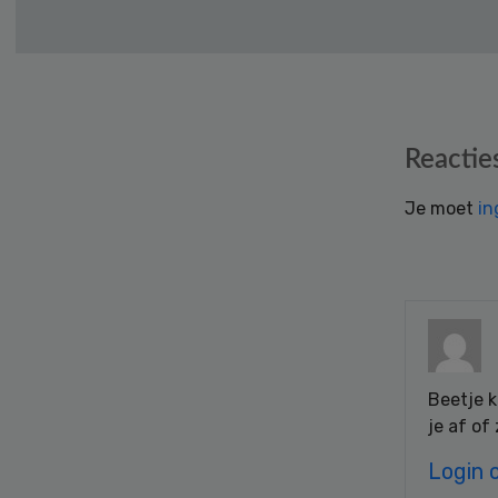
Reader
Reactie
Interactions
Je moet
in
Beetje k
je af of
Login 