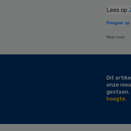
Lees op
Reageer op d
Meer over:
Secondary
Sidebar
Dit artike
onze nie
gestaan.
hoogte.