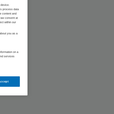
 device.
rs process data
me content and
raw consent at
ect within our
 about you as a
information on a
and services
 op
Accept