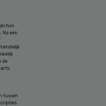
van hun
. Na een
f
eindelijk
nkelijk
n de
arts.
n tussen
cripties