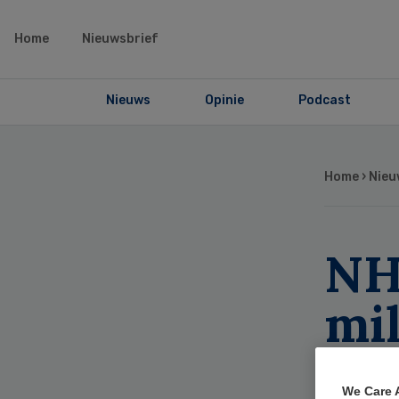
Home
Nieuwsbrief
Nieuws
Opinie
Podcast
Home
›
Nieu
NH
mil
sne
We Care 