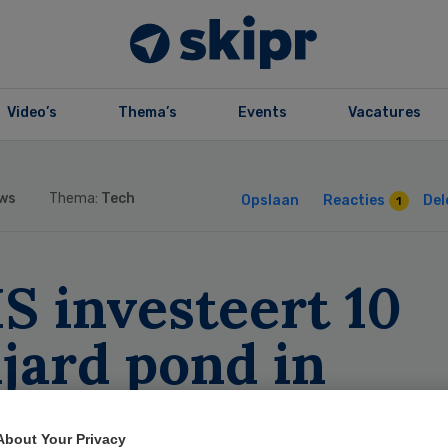
Video’s
Thema’s
Events
Vacatures
ws
Thema:
Tech
Opslaan
Reacties
Del
1
S investeert 10
jard pond in
llere digitaliser
About Your Privacy