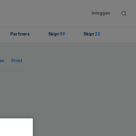
Searc
Inloggen
this
websit
Partners
Skipr
99
Skipr
22
Primary
Sidebar
en
Print
ing