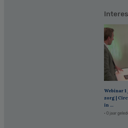
Interes
Webinar 1 
zorg | Cir
in ...
· 0 jaar gele