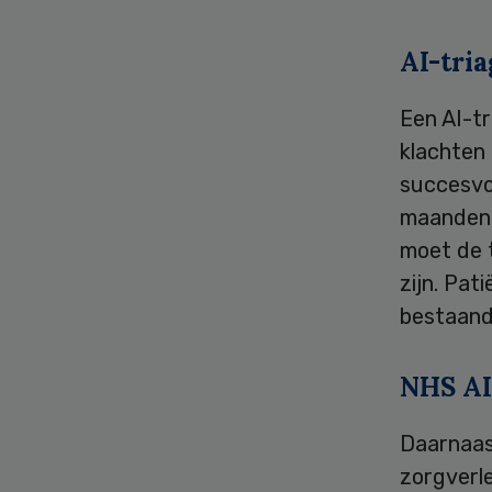
AI-tria
Een AI-t
klachten
succesvo
maanden 
moet de t
zijn. Pat
bestaand
NHS AI
Daarnaas
zorgverl