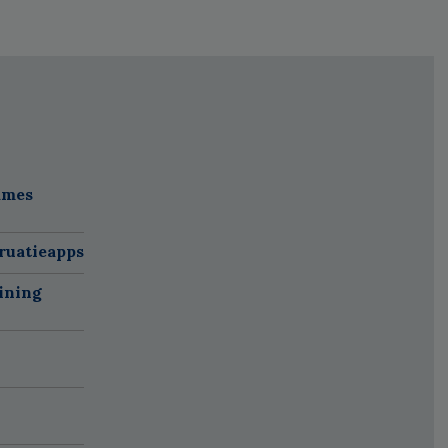
ames
ruatieapps
ining