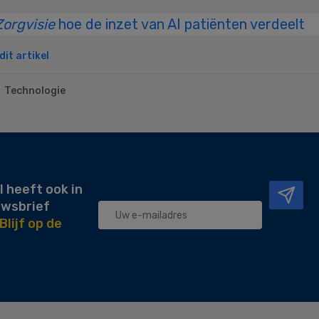
Zorgvisie
hoe de inzet van AI patiënten verdeelt
it artikel
Technologie
l heeft ook in
uwsbrief
Blijf op de