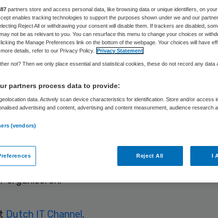
tse
887
partners store and access personal data, like browsing data or unique identifiers, on your
Accept enables tracking technologies to support the purposes shown under we and our partne
electing Reject All or withdrawing your consent will disable them. If trackers are disabled, so
zondheidszorg
may not be as relevant to you. You can resurface this menu to change your choices or withd
licking the Manage Preferences link on the bottom of the webpage. Your choices will have eff
more details, refer to our Privacy Policy.
Privacy Statement
her not? Then we only place essential and statistical cookies, these do not record any data
r partners process data to provide:
Skipr Redactie
6 juli 2026
,
15:30
581 keer gelezen
eolocation data. Actively scan device characteristics for identification. Store and/or access 
onalised advertising and content, advertising and content measurement, audience research 
.
 National Health Service (NHS) lanceert een
ners (vendors)
ingsprogramma van 10 miljard Britse pond gericht
ie, digitalisering en datasystemen. De Britse
references
Reject All
I 
kers willen zo wachttijden verkorten en de zorg
er organiseren.
dt
Dutch IT Channel
.