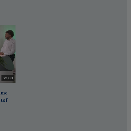
32:08
zame
stof