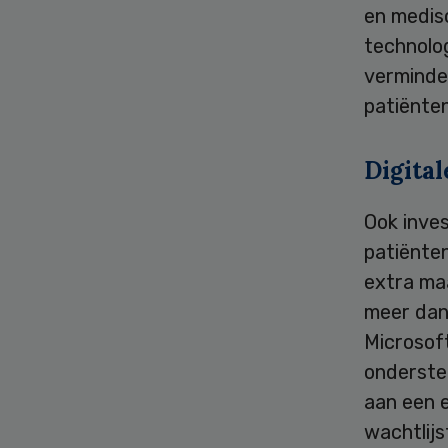
en medis
technolog
verminde
patiënte
Digital
Ook inves
patiënten
extra maa
meer dan
Microsof
onderste
aan een e
wachtlijs