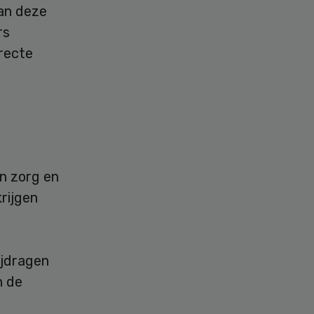
an deze
rs
recte
n zorg en
rijgen
ijdragen
n de