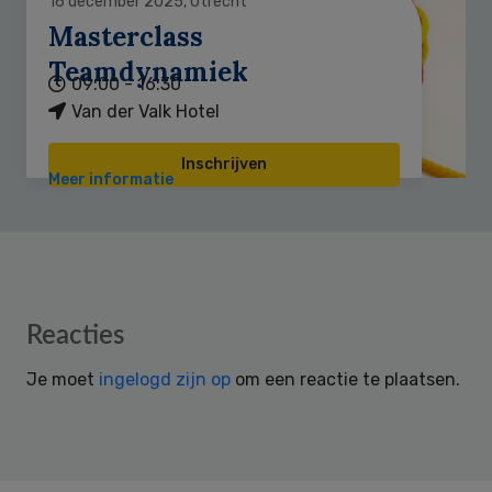
16 december 2025, Utrecht
Masterclass
Teamdynamiek
09:00 - 16:30
Van der Valk Hotel
Inschrijven
Meer informatie
Reader
Reacties
Interactions
Je moet
ingelogd zijn op
om een reactie te plaatsen.