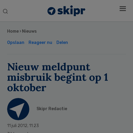
Search
this
Secondary
website
Sidebar
Home
›
Nieuws
Opslaan
Reageer nu
Delen
Nieuw meldpunt
misbruik begint op 1
oktober
Skipr Redactie
11 juli 2012
,
11:23