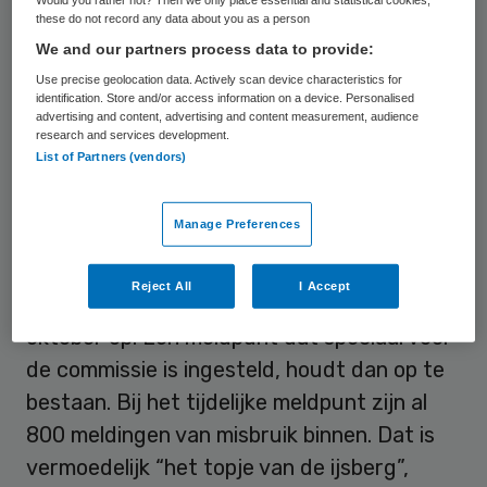
these do not record any data about you as a person
We and our partners process data to provide:
Rieke Samson-Geerlings, de voorzitter van
Use precise geolocation data. Actively scan device characteristics for
de commissie die onderzoek doet naar
identification. Store and/or access information on a device. Personalised
misbruik en geweld in overheidsinstellingen
advertising and content, advertising and content measurement, audience
research and services development.
en pleeggezinnen, riep woensdag in dagblad
List of Partners (vendors)
Trouw de staatssecretaris nog op haast te
maken met de realisatie van het meldpunt.
Manage Preferences
Daar is volgens haar grote behoefte aan.
Reject All
I Accept
Het werk van haar commissie zit er op 8
oktober op. Een meldpunt dat speciaal voor
de commissie is ingesteld, houdt dan op te
bestaan. Bij het tijdelijke meldpunt zijn al
800 meldingen van misbruik binnen. Dat is
vermoedelijk “het topje van de ijsberg”,