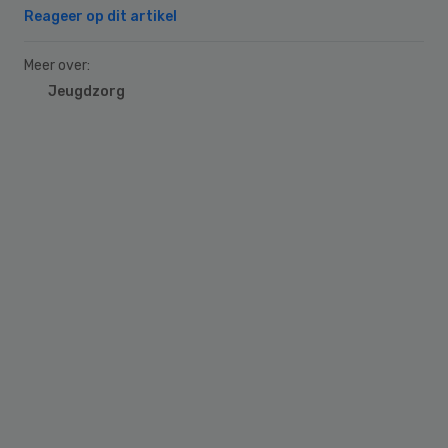
Reageer op dit artikel
Meer over:
Jeugdzorg
Primary
Sidebar