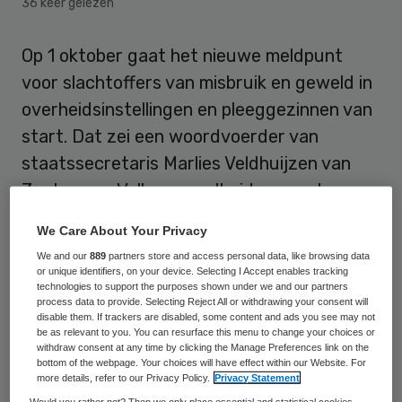
36 keer gelezen
Op 1 oktober gaat het nieuwe meldpunt
voor slachtoffers van misbruik en geweld in
overheidsinstellingen en pleeggezinnen van
start. Dat zei een woordvoerder van
staatssecretaris Marlies Veldhuijzen van
Zanten van Volksgezondheid woensdag.
We Care About Your Privacy
Het geld is geregeld en het plan moet alleen
We and our
889
partners store and access personal data, like browsing data
nog verder worden uitgewerkt, aldus de
or unique identifiers, on your device. Selecting I Accept enables tracking
woordvoerder. Het nieuwe meldpunt wordt
technologies to support the purposes shown under we and our partners
process data to provide. Selecting Reject All or withdrawing your consent will
ondergebracht bij Slachtofferhulp
disable them. If trackers are disabled, some content and ads you see may not
be as relevant to you. You can resurface this menu to change your choices or
Nederland, voegde hij eraan toe.
withdraw consent at any time by clicking the Manage Preferences link on the
bottom of the webpage. Your choices will have effect within our Website. For
more details, refer to our Privacy Policy.
Privacy Statement
Haast
Would you rather not? Then we only place essential and statistical cookies,