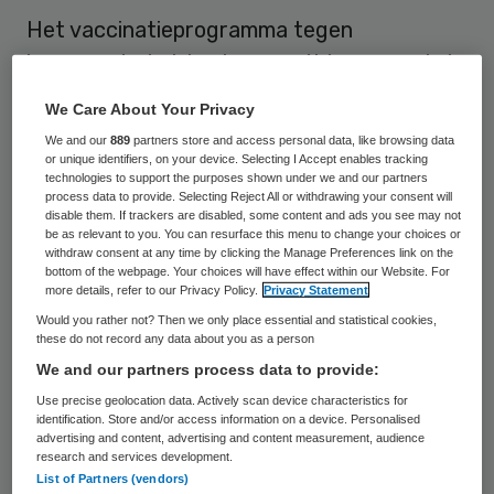
Het vaccinatieprogramma tegen
baarmoederhalskanker wordt bevroren tot
in ieder geval voorjaar 2010. Dit heeft het
We Care About Your Privacy
ministerie van VWS na overleg met het RIVM
We and our
889
partners store and access personal data, like browsing data
en GGD Nederland besloten. Als reden
or unique identifiers, on your device. Selecting I Accept enables tracking
technologies to support the purposes shown under we and our partners
noemt VWS de te verwachten belasting van
process data to provide. Selecting Reject All or withdrawing your consent will
disable them. If trackers are disabled, some content and ads you see may not
de GGD’en bij de bestrijding van de Nieuwe
be as relevant to you. You can resurface this menu to change your choices or
withdraw consent at any time by clicking the Manage Preferences link on the
Influenza A (H1N1).
bottom of the webpage. Your choices will have effect within our Website. For
more details, refer to our Privacy Policy.
Privacy Statement
Would you rather not? Then we only place essential and statistical cookies,
Serie afmaken
these do not record any data about you as a person
We and our partners process data to provide:
Het uitstel van de
campagne tegen
Use precise geolocation data. Actively scan device characteristics for
baarmoederhalskanke
r heeft alleen
identification. Store and/or access information on a device. Personalised
advertising and content, advertising and content measurement, audience
gevolgen voor de meisjes die nog niet met
research and services development.
List of Partners (vendors)
het vaccinatieprogramma zijn gestart. Het