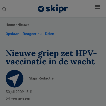
Search
this
Secondary
website
Sidebar
Home
›
Nieuws
Opslaan
Reageer nu
Delen
Nieuwe griep zet HPV-
vaccinatie in de wacht
Skipr Redactie
30 juli 2009
,
15:11
54 keer gelezen