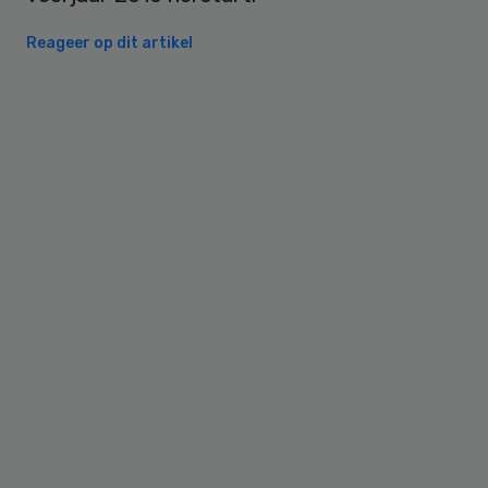
Reageer op dit artikel
Primary
Sidebar