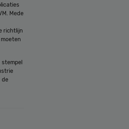
licaties
IVM. Mede
richtlijn
n moeten
 stempel
ustrie
j de