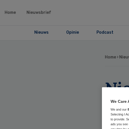
Home
Nieuwsbrief
Nieuws
Opinie
Podcast
Home
›
Nieu
Ni
slo
We Care 
We and our
op
Selecting I 
to provide. S
ads you see 
any time by c