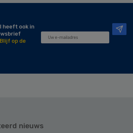
l heeft ook in
uwsbrief
Blijf op de
teerd nieuws