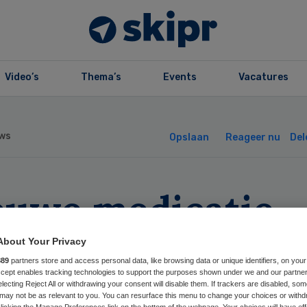
Video’s
Thema’s
Events
Vacatures
ws
Opslaan
Reageer nu
Del
euwe medicatie
kt diabetesbudge
About Your Privacy
889
partners store and access personal data, like browsing data or unique identifiers, on your
Accept enables tracking technologies to support the purposes shown under we and our partne
electing Reject All or withdrawing your consent will disable them. If trackers are disabled, so
may not be as relevant to you. You can resurface this menu to change your choices or withd
licking the Manage Preferences link on the bottom of the webpage. Your choices will have eff