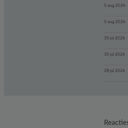
5 aug 2026
5 aug 2026
30 jul 2026
30 jul 2026
28 jul 2026
Reader
Reactie