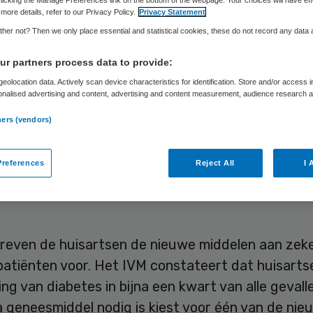
more details, refer to our Privacy Policy.
Privacy Statement
her not? Then we only place essential and statistical cookies, these do not record any data
Skipr Redactie
3 april 2014
,
09:42
19 keer gelezen
r partners process data to provide:
eolocation data. Actively scan device characteristics for identification. Store and/or access 
onalised advertising and content, advertising and content measurement, audience research 
 procent van de kosten voor de medicamenteuze
.
ners (vendors)
ing van diabetes komt voor rekening van één van 
iabetesmiddelen, terwijl deze niet worden aanbev
references
Reject All
I 
aarden van het Nederlands Huisartsen Genootsc
at zegt het Instituut voor Verantwoord Medicijng
hreven de huisartsen de nieuwe middelen aan zeke
atiënten voor. Het IVM constateert dat huisartse
ng van diabetes in bijna een kwart van alle gevall
 geneesmiddel nodig is kiest voor één van de nie