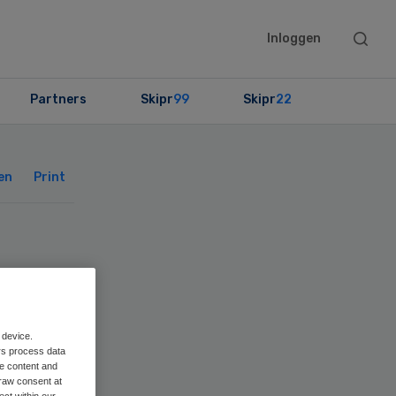
Searc
Inloggen
this
websit
Partners
Skipr
99
Skipr
22
Primary
Sidebar
en
Print
t
 device.
rs process data
me content and
raw consent at
ect within our