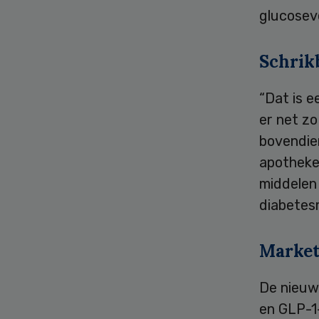
glucosev
Schrik
“Dat is e
er net z
bovendie
apotheke
middelen
diabetes
Market
De nieuw
en GLP-1-