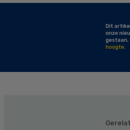
Secondary
Sidebar
Dit artike
onze nie
gestaan.
hoogte.
Gerela