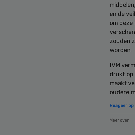
middelen,
en de vei
om deze 
verschene
zouden z
worden.
IVM verm
drukt op 
maakt vee
oudere m
Reageer op d
Meer over: