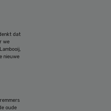
edenkt dat
ar we
Lambooij,
de nieuwe
-remmers
 de oude