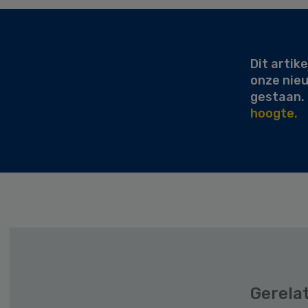
Secondary
Sidebar
Dit artike
onze nie
gestaan.
hoogte.
Gerela