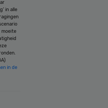
aar
’ in alle
tragingen
 scenario
l moeite
tigheid
eze
 ronden.
BA)
en in de