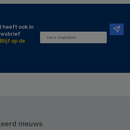
l heeft ook in
uwsbrief
Blijf op de
teerd nieuws