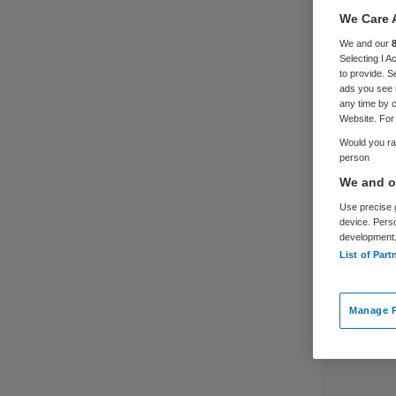
We Care 
We and our
Selecting I 
to provide. S
ads you see 
any time by c
Website. For 
Would you rat
person
We and ou
Use precise g
device. Pers
development
List of Part
Manage P