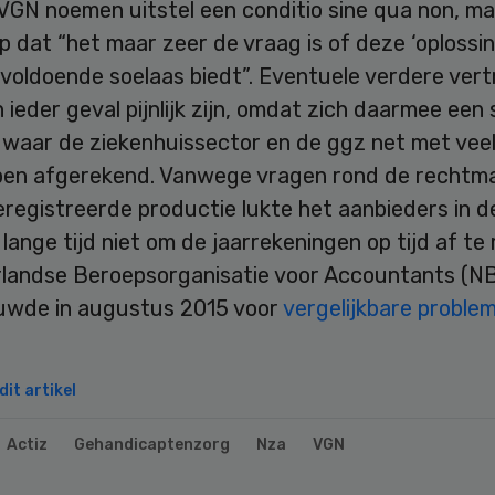
 VGN noemen uitstel een conditio sine qua non, m
 dat “het maar zeer de vraag is of deze ‘oplossing
 voldoende soelaas biedt”. Eventuele verdere ver
 ieder geval pijnlijk zijn, omdat zich daarmee een
 waar de ziekenhuissector en de ggz net met vee
en afgerekend. Vanwege vragen rond de rechtma
registreerde productie lukte het aanbieders in d
lange tijd niet om de jaarrekeningen op tijd af te
landse Beroepsorganisatie voor Accountants (N
wde in augustus 2015 voor
vergelijkbare problem
it artikel
Actiz
Gehandicaptenzorg
Nza
VGN