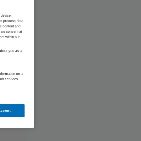
 device.
rs process data
me content and
raw consent at
ect within our
 about you as a
information on a
and services
Accept