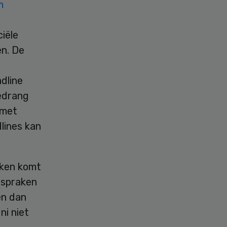
m
iële
en. De
dline
gedrang
 met
lines kan
kken komt
afspraken
en dan
ni niet