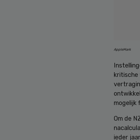
AppleMark
Instellin
kritische
vertragin
ontwikke
mogelijk 
Om de NZa
nacalcul
ieder jaa