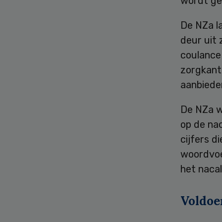
wordt ge
De NZa l
deur uit
coulance 
zorgkant
aanbiede
De NZa w
op de na
cijfers d
woordvoer
het nacal
Voldoe