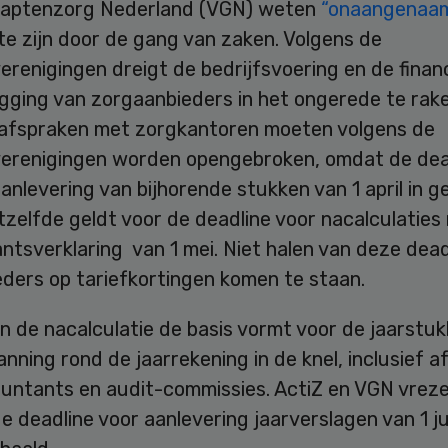
aptenzorg Nederland (VGN) weten
“onaangenaa
te zijn door de gang van zaken. Volgens de
renigingen dreigt de bedrijfsvoering en de financ
egging van zorgaanbieders in het ongerede te rak
afspraken met zorgkantoren moeten volgens de
erenigingen worden opengebroken, omdat de dea
anlevering van bijhorende stukken van 1 april in 
zelfde geldt voor de deadline voor nacalculaties
tsverklaring van 1 mei. Niet halen van deze dead
eders op tariefkortingen komen te staan.
n de nacalculatie de basis vormt voor de jaarstu
anning rond de jaarrekening in de knel, inclusief 
untants en audit-commissies. ActiZ en VGN vrez
e deadline voor aanlevering jaarverslagen van 1 ju