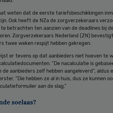
haald.
aat weten dat de eerste tariefsbeschikkingen inm
 zijn. Ook heeft de NZa de zorgverzekeraars verz
te betrachten ten aanzien van de deadlines bij d
oren. Zorgverzekeraars Nederland (ZN) bevestigt
rs twee weken respijt hebben gekregen.
ijst er tevens op dat aanbieders niet hoeven te 
calculatiedocumenten. “De nacalculatie is gebase
ie de aanbieders zelf hebben aangeleverd”, aldus 
ster. “Die hebben ze al in huis, dus ze kunnen o
culatieformulier aan de slag.”
nde soelaas?