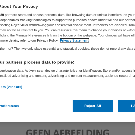
About Your Privacy
889
partners store and access personal data, like browsing data or unique identifiers, on your
Skipr Redactie
4 februari 2016
,
14:59
298 keer gelezen
Accept enables tracking technologies to support the purposes shown under we and our partne
electing Reject All or withdrawing your consent will disable them. If trackers are disabled, so
may not be as relevant to you. You can resurface this menu to change your choices or withd
licking the Manage Preferences link on the bottom of the webpage. Your choices will have eff
more details, refer to our Privacy Policy.
Privacy Statement
her not? Then we only place essential and statistical cookies, these do not record any data
r partners process data to provide:
eolocation data. Actively scan device characteristics for identification. Store and/or access 
onalised advertising and content, advertising and content measurement, audience research 
.
ners (vendors)
references
Reject All
I 