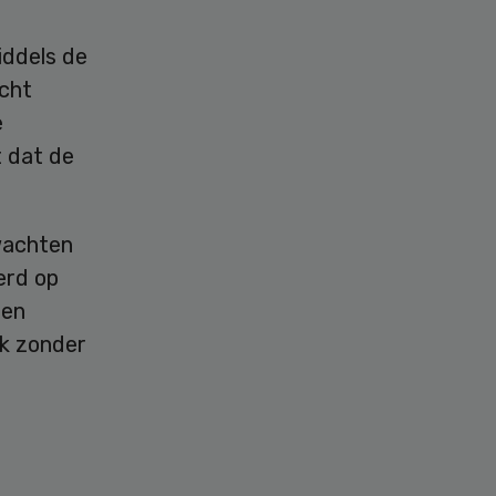
iddels de
ocht
e
 dat de
wachten
erd op
een
ok zonder