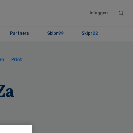
Searc
Inloggen
this
websit
Partners
Skipr
99
Skipr
22
Primary
Sidebar
en
Print
Za