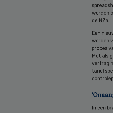
spreadsh
worden o
de NZa.
Een nieu
worden v
proces v
Met als g
vertragin
tariefsbe
controlep
‘Onaan
In een br