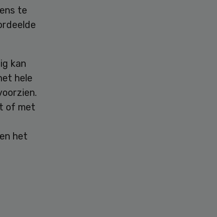
ens te
ordeelde
ig kan
het hele
voorzien.
et of met
 en het