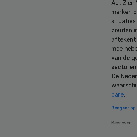
ActiZ en
merken op
situaties
zouden in
aftekent
mee hebb
van de ge
sectoren 
De Neder
waarschu
care
.
Reageer op d
Meer over: