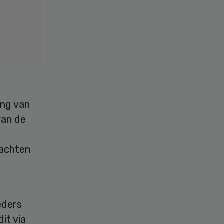
ing van
van de
wachten
eders
dit via