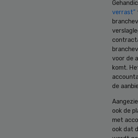
Gehandic
verrast”
brancheve
verslagl
contract
branchev
voor de a
komt. Het
accountan
de aanbi
Aangezie
ook de pl
met acco
ook dat d