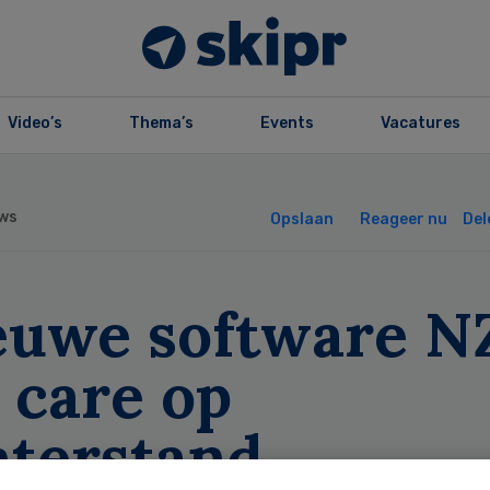
Video’s
Thema’s
Events
Vacatures
ws
Opslaan
Reageer nu
Del
euwe software N
 care op
hterstand