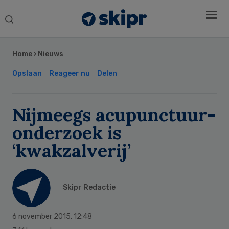
Search
this
Secondary
website
Sidebar
Home
›
Nieuws
Opslaan
Reageer nu
Delen
Nijmeegs acupunctuur-
onderzoek is
‘kwakzalverij’
Skipr Redactie
6 november 2015
,
12:48