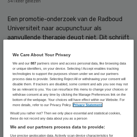
341 keer gelezen
Een promotie-onderzoek van de Radboud
Universiteit naar acupunctuur als
aanvullende therapie deugt niet. Dit schrijft
de Vereniging tegen de Kwakzalverij (VtdK)
in een brief aan de rector magnificus van de
We Care About Your Privacy
Radboud Universiteit.
We and our
887
partners store and access personal data, like browsing data
or unique identifiers, on your device. Selecting I Accept enables tracking
technologies to support the purposes shown under we and our partners
Volgens de Volkskrant sluiten twee niet-
process data to provide. Selecting Reject All or withdrawing your consent will
disable them. If trackers are disabled, some content and ads you see may not
betrokken hoogleraren in de psychologie en
be as relevant to you. You can resurface this menu to change your choices or
withdraw consent at any time by clicking the Manage Preferences link on the
psychiatrie zich aan bij de kritiek. Zij
bottom of the webpage. Your choices will have effect within our Website. For
more details, refer to our Privacy Policy.
Privacy Statement
noemen de studie tegeover de krant “zwak,
Would you rather not? Then we only place essential and statistical cookies,
zo niet belabberd” en “methodologisch
these do not record any data about you as a person
volstrekt onvoldoende”.
We and our partners process data to provide:
Use precise geolocation data. Actively scan device characteristics for