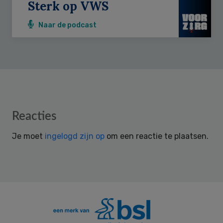
Sterk op VWS
Naar de podcast
Reader
Reacties
Interactions
Je moet
ingelogd zijn op
om een reactie te plaatsen.