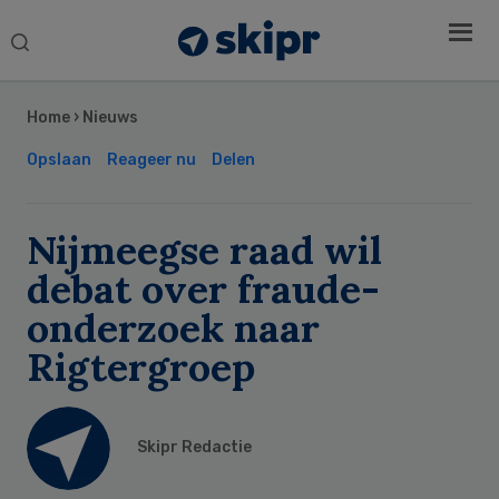
Search
this
Secondary
website
Sidebar
Home
›
Nieuws
Opslaan
Reageer nu
Delen
Nijmeegse raad wil
debat over fraude-
onderzoek naar
Rigtergroep
Skipr Redactie