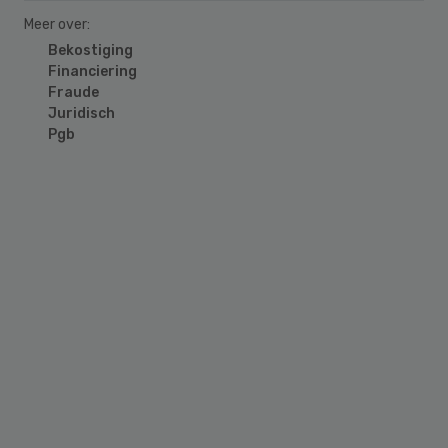
Meer over:
Bekostiging
Financiering
Fraude
Juridisch
Pgb
Primary
Sidebar