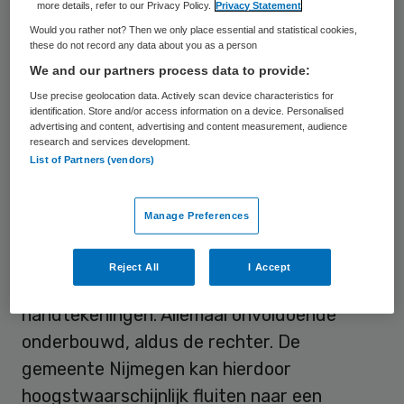
more details, refer to our Privacy Policy.
Privacy Statement
Rigtergroep. Ook stelt de rechtbank dat
Would you rather not? Then we only place essential and statistical cookies,
these do not record any data about you as a person
Nijmegen niet genoeg heeft onderbouwd
We and our partners process data to provide:
dat de bestuurder van de Rigtergroep
Use precise geolocation data. Actively scan device characteristics for
persoonlijk aansprakelijk is voor de schulden
identification. Store and/or access information on a device. Personalised
advertising and content, advertising and content measurement, audience
van die vennootschappen.
research and services development.
List of Partners (vendors)
De Nijmeegse gemeenteraad kwam na
maanden onderzoek tot fikse
Manage Preferences
beschuldigingen aan het adres van Rigter,
waaronder belangenverstrengeling,
Reject All
I Accept
zelfverrijking en het zetten valse
handtekeningen. Allemaal onvoldoende
onderbouwd, aldus de rechter. De
gemeente Nijmegen kan hierdoor
hoogstwaarschijnlijk fluiten naar een