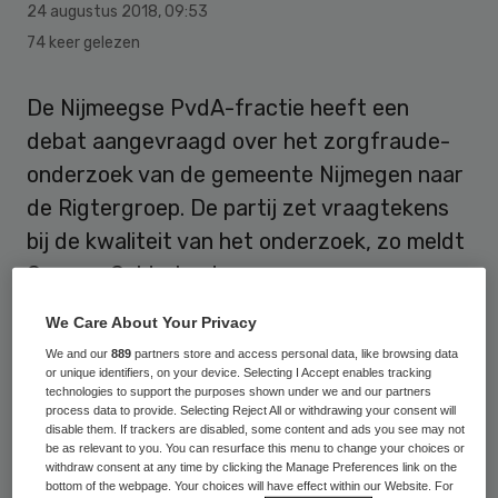
24 augustus 2018
,
09:53
74 keer gelezen
De Nijmeegse PvdA-fractie heeft een
debat aangevraagd over het zorgfraude-
onderzoek van de gemeente Nijmegen naar
de Rigtergroep. De partij zet vraagtekens
bij de kwaliteit van het onderzoek, zo meldt
Omroep Gelderland.
We Care About Your Privacy
Aanleiding voor het debat is een
We and our
889
partners store and access personal data, like browsing data
tussenvonnis
van de rechtbank Gelderland
or unique identifiers, on your device. Selecting I Accept enables tracking
waarin zij weinig heel laat van de
technologies to support the purposes shown under we and our partners
process data to provide. Selecting Reject All or withdrawing your consent will
beschuldigingen van de gemeente over
disable them. If trackers are disabled, some content and ads you see may not
be as relevant to you. You can resurface this menu to change your choices or
fraude met persoonsgebonden budgetten
withdraw consent at any time by clicking the Manage Preferences link on the
bottom of the webpage. Your choices will have effect within our Website. For
(pgb’s) door dochterondernemingen van de