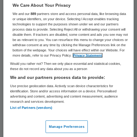
25 keer gelezen
We Care About Your Privacy
We and our
889
partners store and access personal data, like browsing data
De Nederlandse Mededingingsautoriteit
or unique identifiers, on your device. Selecting I Accept enables tracking
technologies to support the purposes shown under we and our partners
meldt geen bezwaar te hebben tegen de
process data to provide. Selecting Reject All or withdrawing your consent will
disable them. If trackers are disabled, some content and ads you see may not
voorgenomen overname van Orthopedium
be as relevant to you. You can resurface this menu to change your choices or
door NPM Healthcare.
withdraw consent at any time by clicking the Manage Preferences link on the
bottom of the webpage. Your choices will have effect within our Website. For
more details, refer to our Privacy Policy.
Privacy Statement
NPM Healthcare had in december aan de
Would you rather not? Then we only place essential and statistical cookies,
these do not record any data about you as a person
MNa kenbaar gemaakt de
volledige
We and our partners process data to provide:
zeggenschap over Orthopedium
te willen
Use precise geolocation data. Actively scan device characteristics for
verkrijgen. De NMa heeft geconstateerd
identification. Store and/or access information on a device. Personalised
advertising and content, advertising and content measurement, audience
dat deze concentratie de mededinging op
research and services development.
de Nederlandse markt niet belemmert
List of Partners (vendors)
belemmert.
Manage Preferences
NPM Healthcare
is een