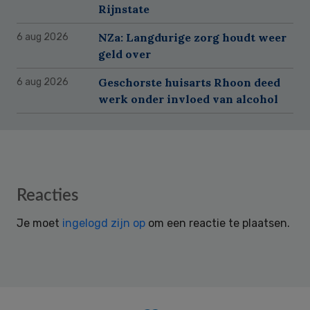
Rijnstate
NZa: Langdurige zorg houdt weer
6 aug 2026
geld over
Geschorste huisarts Rhoon deed
6 aug 2026
werk onder invloed van alcohol
Reader
Reacties
Interactions
Je moet
ingelogd zijn op
om een reactie te plaatsen.