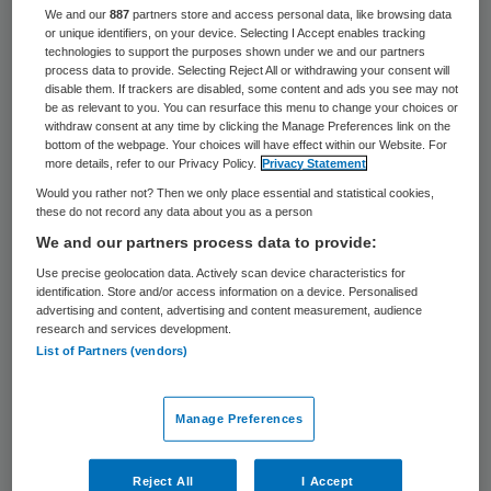
21 keer gelezen
We and our
887
partners store and access personal data, like browsing data
or unique identifiers, on your device. Selecting I Accept enables tracking
technologies to support the purposes shown under we and our partners
Het Openbaar Ministerie in Almelo worstelt
process data to provide. Selecting Reject All or withdrawing your consent will
disable them. If trackers are disabled, some content and ads you see may not
met het strafdossier van de omstreden ex-
be as relevant to you. You can resurface this menu to change your choices or
withdraw consent at any time by clicking the Manage Preferences link on the
neuroloog Jansen Steur van het Medisch
bottom of the webpage. Your choices will have effect within our Website. For
Spectrum Twente. Na anderhalf jaar
more details, refer to our Privacy Policy.
Privacy Statement
Would you rather not? Then we only place essential and statistical cookies,
onderzoek is er nog steeds geen zicht op
these do not record any data about you as a person
een strafproces. Dat meldt RTV Oost.
We and our partners process data to provide:
Use precise geolocation data. Actively scan device characteristics for
identification. Store and/or access information on a device. Personalised
Onderzoeksresultaten
advertising and content, advertising and content measurement, audience
research and services development.
List of Partners (vendors)
Volgens een justitiewoordvoerder kijken
deskundigen nu naar de
Manage Preferences
onderzoeksresultaten, aldus
RTV OOst
. De
ex-neuroloog wordt er van beschuldigd
Reject All
I Accept
jarenlang patiënten te hebben