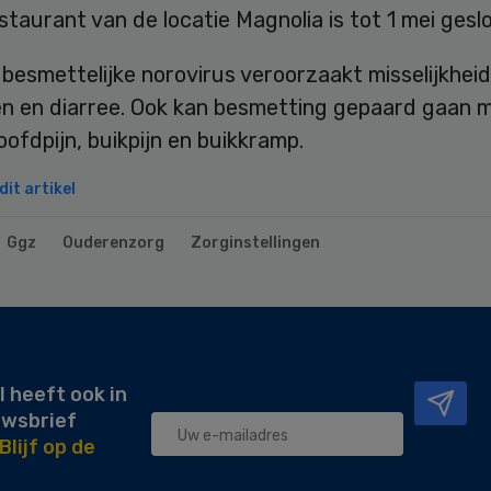
staurant van de locatie Magnolia is tot 1 mei gesl
besmettelijke norovirus veroorzaakt misselijkheid
n en diarree. Ook kan besmetting gepaard gaan 
oofdpijn, buikpijn en buikkramp.
it artikel
Ggz
Ouderenzorg
Zorginstellingen
l heeft ook in
uwsbrief
Blijf op de