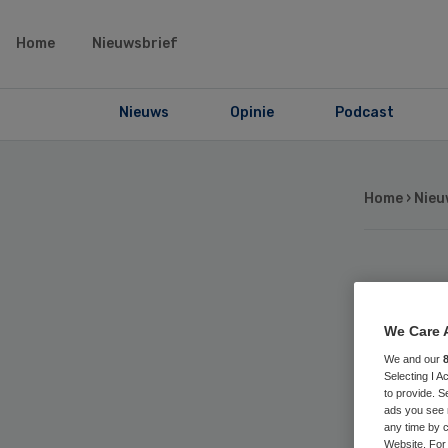
Home
Nieuwsbrief
Nieuws
Opinie
Podcast
Home
›
Nieu
No
We Care 
ui
We and our
Selecting I 
loc
to provide. S
ads you see 
any time by c
Website. For 