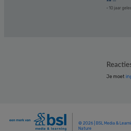
· 10 jaar gel
Reader
Reactie
Interactions
Je moet
in
© 2026 | BSL Media & Learn
Nature