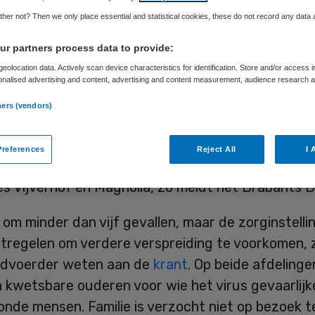
kel
her not? Then we only place essential and statistical cookies, these do not record any data
r partners process data to provide:
eolocation data. Actively scan device characteristics for identification. Store and/or access 
onalised advertising and content, advertising and content measurement, audience research 
Skipr Redactie
26 april 2016
,
08:16
42 keer gelezen
.
ners (vendors)
ocaties van psychiatrische zorginstelling Reinier 
references
Reject All
I 
 is afgelopen week het norovirus uitgebroken. He
es Vijverhof en Magnolia, zo meldt het Brabants 
om minder dan vijf gevallen, maar de zorginstell
tregelen om verdere verspreiding te voorkomen, z
dvoerder weten aan de
krant
. Op beide afdelinge
n kwetsbare ouderen voor wie het virus gevaarlijk
onde mensen. Familie is verzocht niet op bezoek 