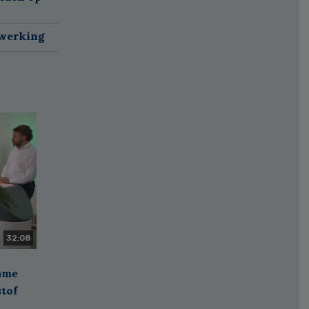
nwerking
32:08
zame
stof