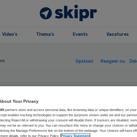
Video’s
Thema’s
Events
Vacatures
ws
Opslaan
Reageer nu
Del
rovirus
About Your Privacy
tgebroken op twe
889
partners store and access personal data, like browsing data or unique identifiers, on your
Accept enables tracking technologies to support the purposes shown under we and our partne
aties Reinier va
electing Reject All or withdrawing your consent will disable them. If trackers are disabled, so
may not be as relevant to you. You can resurface this menu to change your choices or withd
licking the Manage Preferences link on the bottom of the webpage. Your choices will have eff
more details, refer to our Privacy Policy.
Privacy Statement