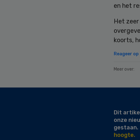
en het re
Het zeer 
overgeve
koorts, h
Reageer op d
Meer over:
Secondary
Sidebar
Dit artike
onze nie
gestaan.
hoogte.