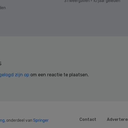
31 weergaven
· 10 jaar geleden
eden
s
gelogd zijn op
om een reactie te plaatsen.
Contact
Advertere
ing
, onderdeel van
Springer