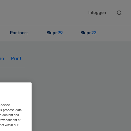
Searc
Inloggen
this
websit
Partners
Skipr
99
Skipr
22
Primary
Sidebar
en
Print
e
 device.
rs process data
n
me content and
raw consent at
ect within our