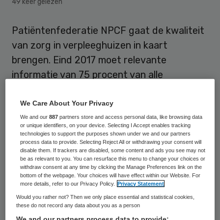
49 keer gelezen
Patiëntenfederatie NPCF gaat de kwaliteit
van zorg in verpleeghuizen in kaart
brengen. Eind 2017 moet relevante
informatie van 75 procent van alle
verpleeghuizen te vinden zijn op de
waarderingssite ZorgkaartNederland.
We Care About Your Privacy
We and our
887
partners store and access personal data, like browsing data
or unique identifiers, on your device. Selecting I Accept enables tracking
Interviewteams bezoeken vanaf deze week
technologies to support the purposes shown under we and our partners
instellingen om daar van bewoners te horen
process data to provide. Selecting Reject All or withdrawing your consent will
disable them. If trackers are disabled, some content and ads you see may not
en op te tekenen hoe ze zich voelen in het
be as relevant to you. You can resurface this menu to change your choices or
withdraw consent at any time by clicking the Manage Preferences link on the
verpleeghuis. Hoe is de zorg, wordt er naar
bottom of the webpage. Your choices will have effect within our Website. For
more details, refer to our Privacy Policy.
Privacy Statement
bewoners geluisterd, kan de parkiet mee?
Would you rather not? Then we only place essential and statistical cookies,
Door informatie te vergaren onder
these do not record any data about you as a person
bewoners verwacht NPCF een goed beeld
We and our partners process data to provide: