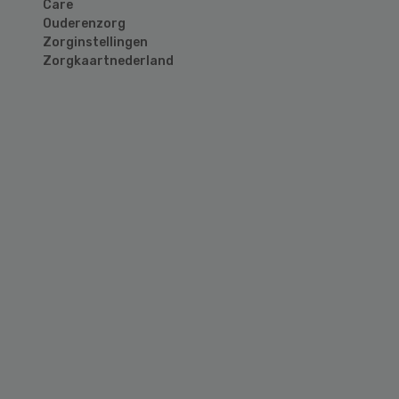
Care
Ouderenzorg
Zorginstellingen
Zorgkaartnederland
Primary
Sidebar