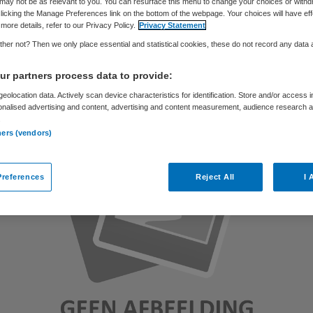
may not be as relevant to you. You can resurface this menu to change your choices or withd
licking the Manage Preferences link on the bottom of the webpage. Your choices will have eff
more details, refer to our Privacy Policy.
Privacy Statement
Skipr Redactie
16 november 2011
,
10:49
29 keer gelezen
her not? Then we only place essential and statistical cookies, these do not record any data
r partners process data to provide:
eolocation data. Actively scan device characteristics for identification. Store and/or access 
onalised advertising and content, advertising and content measurement, audience research 
.
ners (vendors)
references
Reject All
I 