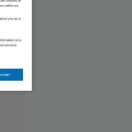
raw consent at
ect within our
 about you as a
information on a
and services
Accept