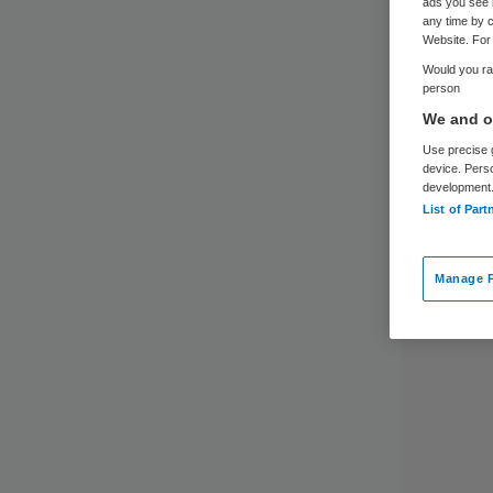
ads you see 
any time by c
Website. For 
Would you rat
person
We and ou
Use precise g
device. Pers
development
List of Part
Manage P