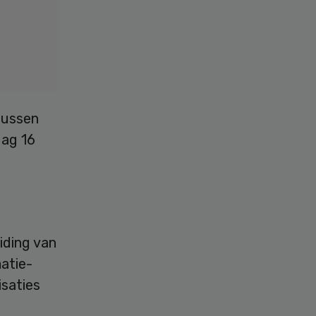
tussen
dag 16
iding van
matie-
isaties