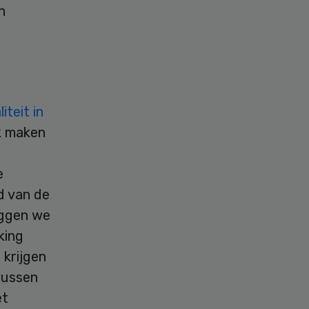
n
teit in
ik maken
e
d van de
eggen we
king
 krijgen
tussen
et