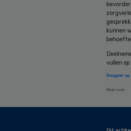
bevorder
zorgverl
gesprekk
kunnen w
behoefte
Deelneme
vullen o
Reageer op d
Meer over:
Secondary
Sidebar
Dit artike