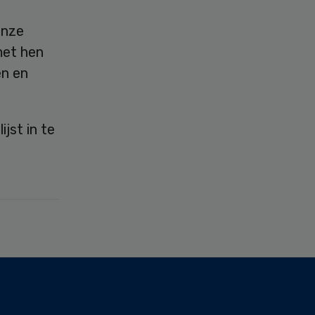
onze
met hen
n en
jst in te