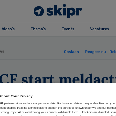
Video’s
Thema’s
Events
Vacatures
ws
Opslaan
Reageer nu
Del
CF start meldact
menwerking
About Your Privacy
rgverleners
889
partners store and access personal data, like browsing data or unique identifiers, on your
Accept enables tracking technologies to support the purposes shown under we and our partne
electing Reject All or withdrawing your consent will disable them. If trackers are disabled, so