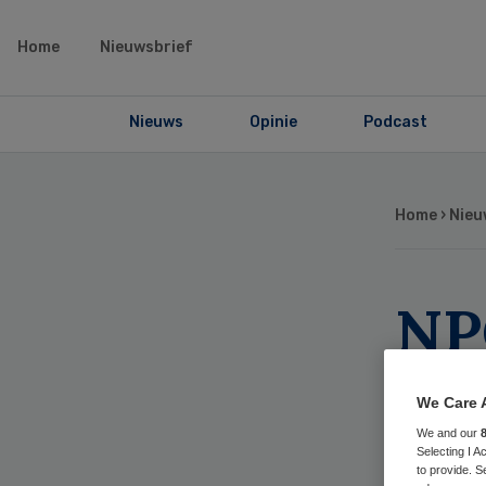
Home
Nieuwsbrief
Nieuws
Opinie
Podcast
Home
›
Nieu
NP
sa
We Care 
zo
We and our
Selecting I 
to provide. S