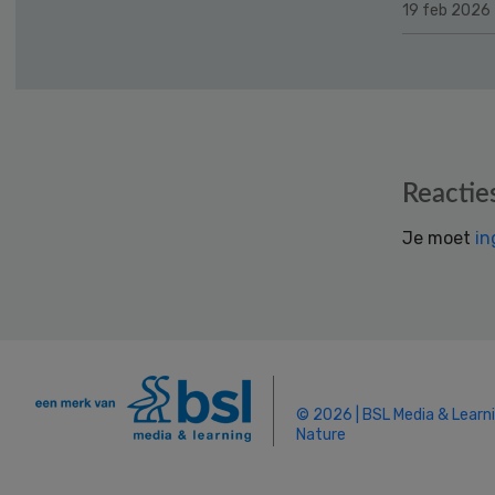
19 feb 2026
Reader
Reactie
Interactions
Je moet
in
© 2026 | BSL Media & Learn
Nature