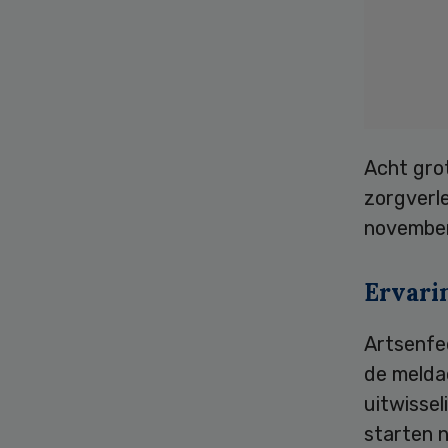
Acht gro
zorgverle
november 
Ervari
Artsenfe
de meldac
uitwissel
starten 