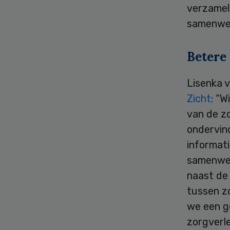
verzamel
samenwer
Betere
Lisenka v
Zicht
: “W
van de zo
ondervind
informat
samenwer
naast de
tussen zo
we een g
zorgverle