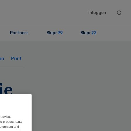
Searc
Inloggen
this
websit
Partners
Skipr
99
Skipr
22
Primary
Sidebar
en
Print
ie
 device.
rs process data
me content and