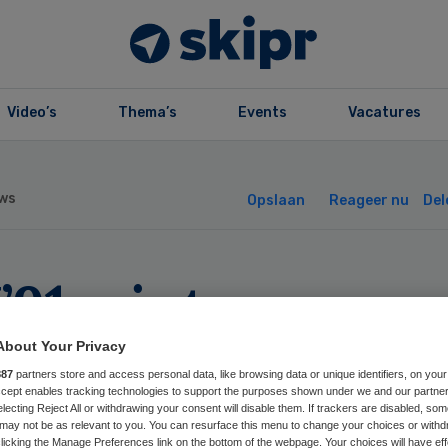
Video’s
Thema’s
Events
Vacatures
ws
Opslaan
Reageer nu
Del
’91 wint weer ee
chtszaak over O
About Your Privacy
887
partners store and access personal data, like browsing data or unique identifiers, on your
dens verlof
Accept enables tracking technologies to support the purposes shown under we and our partne
electing Reject All or withdrawing your consent will disable them. If trackers are disabled, so
may not be as relevant to you. You can resurface this menu to change your choices or withd
licking the Manage Preferences link on the bottom of the webpage. Your choices will have eff