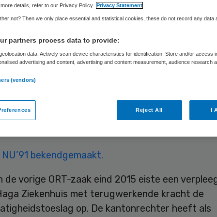
more details, refer to our Privacy Policy.
Privacy Statement
her not? Then we only place essential and statistical cookies, these do not record any data
Skipr Redactie
13 april 2016
,
14:24
53 keer gelezen
r partners process data to provide:
eolocation data. Actively scan device characteristics for identification. Store and/or access 
onalised advertising and content, advertising and content measurement, audience research 
leegkundige van het Haga Ziekenhuis krijgt met
.
ners (vendors)
kende kracht de onregelmatigheidstoeslag (ORT
d, die was opgebouwd tijdens vakanties en verlof
references
Reject All
I 
echtbank heeft de vordering van de verpleegkun
zen.
t NU’91 bekendgemaakt.
in de vorige ORT-zaak eind 2015 eiste een verple
Haga Ziekenhuis met terugwerkende kracht de
atigheidstoeslag op. De kantonrechter heeft als