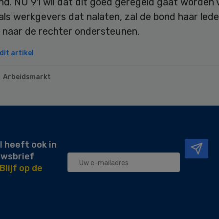
nd. NU’91 wil dat dit goed geregeld gaat worden 
als werkgevers dat nalaten, zal de bond haar led
 naar de rechter ondersteunen.
it artikel
Arbeidsmarkt
l heeft ook in
uwsbrief
Blijf op de