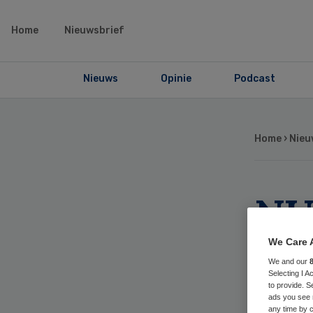
Home
Nieuwsbrief
Nieuws
Opinie
Podcast
Home
›
Nieu
NU
re
We Care 
We and our
tij
Selecting I 
to provide. S
ads you see 
any time by c