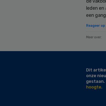
de vakbo
leden en 
een gang
Reageer op d
Meer over:
Secondary
Sidebar
Dit artike
onze nie
gestaan.
hoogte.