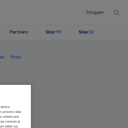
Searc
Inloggen
this
websit
Partners
Skipr
99
Skipr
22
Primary
Sidebar
en
Print
n
RT
 device.
rs process data
me content and
raw consent at
ect within our