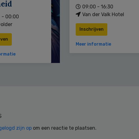
heid
09:00 - 16:30
Van der Valk Hotel
 - 00:00
older
Inschrijven
jven
Meer informatie
ormatie
s
gelogd zijn op
om een reactie te plaatsen.