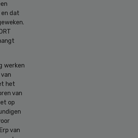
een
 en dat
geweken.
 ORT
nhangt
ig werken
 van
et het
oren van
iet op
kundigen
voor
Erp van