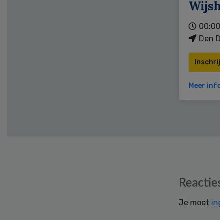
Wijs
00:00
Den D
Inschri
Meer inf
Reader
Reactie
Interactions
Je moet
in