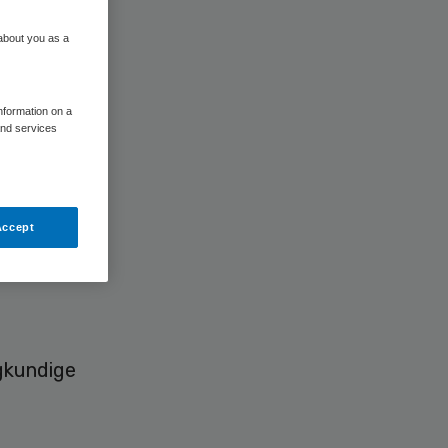
 about you as a
information on a
and services
)
. Een
Accept
dige
egkundige