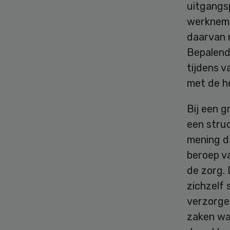
uitgangs
werkneme
daarvan 
Bepalend
tijdens v
met de h
Bij een 
een struc
mening d
beroep v
de zorg.
zichzelf
verzorge
zaken wa