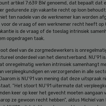
punt artikel 7:639 BW genoemd, dat bepaalt dat 
r gedurende zijn vakantie recht op loon behoudt
niet ten nadele van de werknemer kan worden af
 voor de vraag of een werknemer recht heeft op
akantie is de vraag of de toeslag intrinsiek same
em opgedragen taak.
groot deel van de zorgmedewerkers is onregelmat
tureel onderdeel van het dienstverband. NU’91 is
at onregelmatig werken intrinsiek samenhangt m
an verpleegkundigen en verzorgenden in alle sect
 Daarom is NU’91 van mening dat deze uitspraak n
 staat. “Het stoort NU’91 uitermate dat verpleeg
nden keer op keer het gevecht moeten aangaan 
arop ze gewoon recht hebben”, aldus Michiel van 