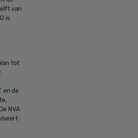
elft van
O is
lan tot
t
T
en de
te,
 De NVA
viseert