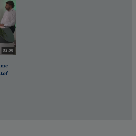
32:08
zame
stof