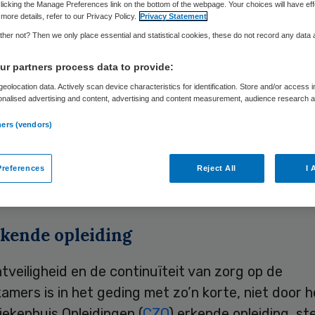
licking the Manage Preferences link on the bottom of the webpage. Your choices will have eff
more details, refer to our Privacy Policy.
Privacy Statement
her not? Then we only place essential and statistical cookies, these do not record any data
Skipr Redactie
30 juli 2010
,
09:37
41 keer gelezen
r partners process data to provide:
eolocation data. Actively scan device characteristics for identification. Store and/or access 
onalised advertising and content, advertising and content measurement, audience research 
uur van de Nederlandse Vereniging voor Anesthes
.
rziet grote problemen met de verkorte opleiding 
ners (vendors)
iemedewerker die Medisch Spectrum Twente (MS
is gestart. Het MST wil met de verkorte opleidin
references
Reject All
I 
stekort in operatiekamers te lijf gaan.
rkende opleiding
tveiligheid en de continuïteit van zorg op de
amers is in het geding met zo’n korte, niet door h
iekenhuis Opleidingen (
CZO
) erkende opleiding, st