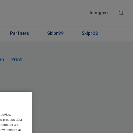
Searc
Inloggen
this
websit
Partners
Skipr
99
Skipr
22
Primary
Sidebar
en
Print
 device.
rker
rs process data
me content and
raw consent at