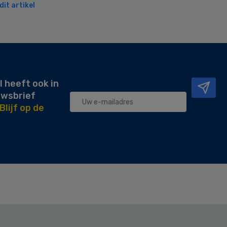
it artikel
l heeft ook in
uwsbrief
Blijf op de