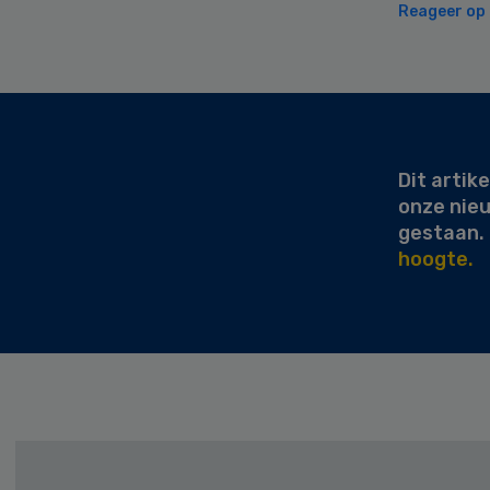
Reageer op d
Secondary
Sidebar
Dit artike
onze nie
gestaan.
hoogte.