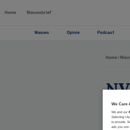
Home
Nieuwsbrief
Nieuws
Opinie
Podcast
Home
›
Nieu
NV
opl
We Care 
We and our
an
Selecting I 
to provide. S
ads you see 