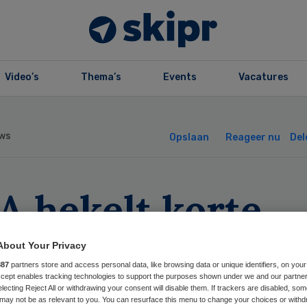
Video’s
Thema’s
Events
Vacatures
ws
Opslaan
Reageer nu
Del
A hekelt korte
eiding
About Your Privacy
887
partners store and access personal data, like browsing data or unique identifiers, on your
esthesiemedewe
Accept enables tracking technologies to support the purposes shown under we and our partne
electing Reject All or withdrawing your consent will disable them. If trackers are disabled, so
may not be as relevant to you. You can resurface this menu to change your choices or withd