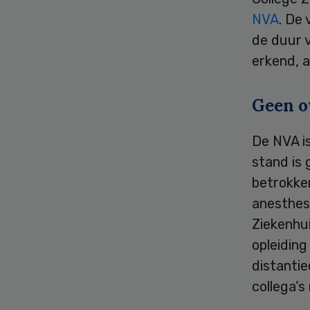
NVA
. De 
de duur v
erkend, 
Geen o
De NVA is
stand is
betrokken
anesthes
Ziekenhu
opleidin
distantie
collega’s