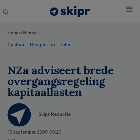
Search
this
Secondary
website
Sidebar
Home
›
Nieuws
Opslaan
Reageer nu
Delen
NZa adviseert brede
overgangsregeling
kapitaallasten
Skipr Redactie
15 september 2009
,
09:20