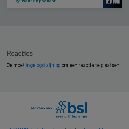
Naar de podcast
Reader
Reacties
Interactions
Je moet
ingelogd zijn op
om een reactie te plaatsen.