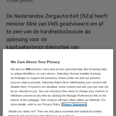
53 keer gelezen
De Nederlandse Zorgautoriteit (NZa) heeft
minister Klink van VWS geadviseerd om af
te zien van de hardheidsclausule als
oplossing voor de
kapitaallastenproblematiek van
ziekenhuizen. In plaats daarvan stelt de
NZa voor om de overgangsregeling
We Care About Your Privacy
kapitaallasten uit te breiden.
We and our
889
partners store and access personal data, like browsing data
or unique identifiers, on your device. Selecting I Accept enables tracking
technologies to support the purposes shown under we and our partners
process data to provide. Selecting Reject All or withdrawing your consent will
Hardheidsclausule
disable them. If trackers are disabled, some content and ads you see may not
be as relevant to you. You can resurface this menu to change your choices or
withdraw consent at any time by clicking the Manage Preferences link on the
De NZa schrijft draagt in
een brief aan de
bottom of the webpage. Your choices will have effect within our Website. For
more details, refer to our Privacy Policy.
Privacy Statement
minister
een aantal oplossingen aan voor
Would you rather not? Then we only place essential and statistical cookies,
boekwaarde- en/of exploitatieproblemen
these do not record any data about you as a person