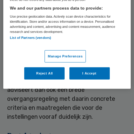
van ziekenhuizen die zijn ontstaan door
We and our partners process data to provide:
investeringen die zijn goedgekeurd ten
Use precise geolocation data. Actively scan device characteristics for
identification. Store and/or access information on a device. Personalised
tijde van het bouwregime. De autoriteit wil
advertising and content, advertising and content measurement, audience
research and services development.
afzien van verdere uitwerking van de
List of Partners (vendors)
hardheidsclausule omdat deze juridisch
gezien alleen geldt voor een of enkele
Manage Preferences
instellingen met bijzondere en onvoorziene
omstandigheden, terwijl de huidige
Reject All
I Accept
problemen algemeen van aard zijn. De NZa
adviseert dan ook een brede
overgangsregeling met daarin concrete
criteria en maatregelen die voor de
instellingen vooraf duidelijk zijn.