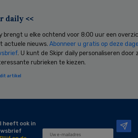
r daily <<
ly brengt u elke ochtend voor 8:00 uur een overzi
t actuele nieuws.
Abonneer u gratis op deze dagel
wsbrief
. U kunt de Skipr daily personaliseren door 
teressante rubrieken te kiezen.
it artikel
l heeft ook in
uwsbrief