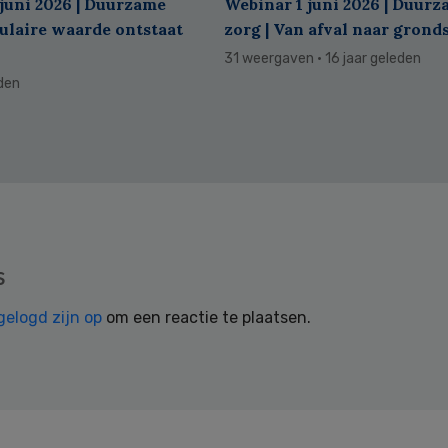
juni 2026 | Duurzame
Webinar 1 juni 2026 | Duur
culaire waarde ontstaat
zorg | Van afval naar grond
31 weergaven
· 16 jaar geleden
eden
s
gelogd zijn op
om een reactie te plaatsen.