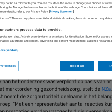
may not be as relevant to you. You can resurface this menu to change your choices or withd
licking the Manage Preferences link on the bottom of the webpage. Your choices will have eff
more details, refer to our Privacy Policy.
Privacy Statement
Skipr Redactie
20 mei 2010
,
09:55
31 keer gelezen
her not? Then we only place essential and statistical cookies, these do not record any data
r partners process data to provide:
landse Zorgautoriteit (NZa) beboet twee huisart
eolocation data. Actively scan device characteristics for identification. Store and/or access 
onalised advertising and content, advertising and content measurement, audience research 
j niet hebben meegewerkt aan het kostenonderzo
.
ners (vendors)
t meldt MedNet.
references
Reject All
I 
rplicht deelname
aan het onderzoek was verplicht op basis van art
et marktordening gezondheidszorg, stelt de
NZa
.
t noemt de zorgautoriteit deelname in het belan
roep: “Met een representatief aantal reacties ku
 en prestaties worden vastgesteld die overeenk