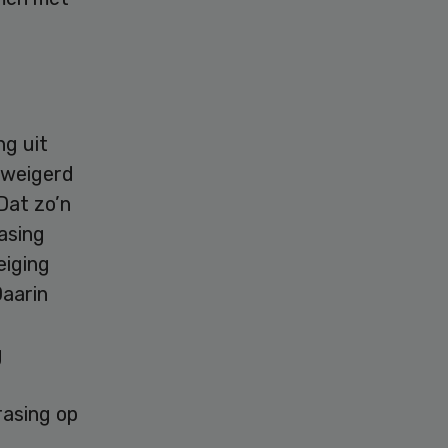
ng uit
eweigerd
Dat zo’n
asing
iging
Daarin
g
rasing op