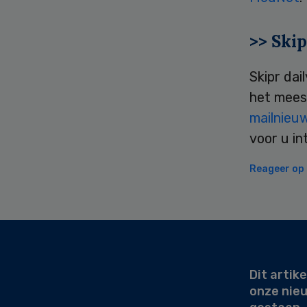
>> Skip
Skipr dai
het mees
mailnieu
voor u in
Reageer op d
Secondary
Sidebar
Dit artike
onze nie