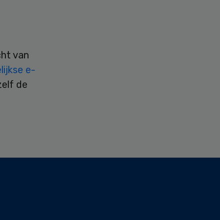
cht van
ijkse e-
zelf de