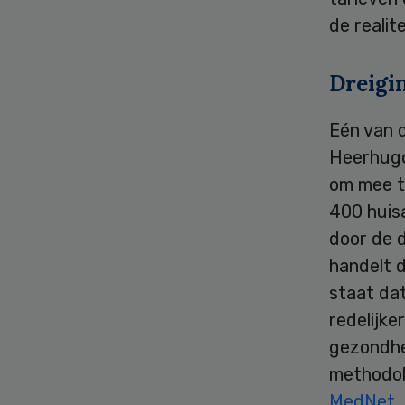
de realite
Dreigi
Eén van d
Heerhugo
om mee te
400 huis
door de 
handelt d
staat da
redelijke
gezondhe
methodolo
MedNet
.