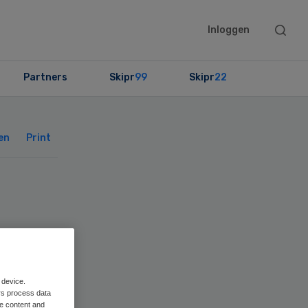
Searc
Inloggen
this
websit
Partners
Skipr
99
Skipr
22
Primary
Sidebar
en
Print
me
 device.
rs process data
me content and