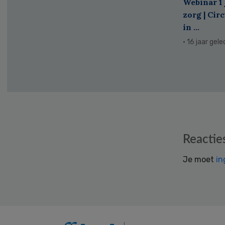
Webinar 1 
zorg | Cir
in ...
· 16 jaar gel
Reader
Reactie
Interactions
Je moet
in