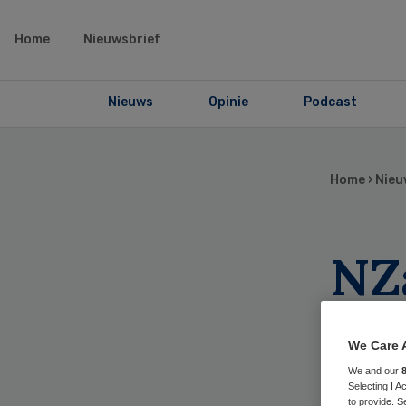
Home
Nieuwsbrief
Nieuws
Opinie
Podcast
Home
›
Nieu
NZ
we
We Care 
ko
We and our
Selecting I 
to provide. S