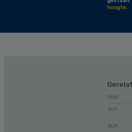
gestaan.
hoogte.
Gerela
13:50
13:37
13:27