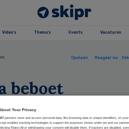
Video’s
Thema’s
Events
Vacatures
ws
Opslaan
Reageer nu
Del
a beboet
igeraars deelna
About Your Privacy
stenonderzoek
887
partners store and access personal data, like browsing data or unique identifiers, on your
Accept enables tracking technologies to support the purposes shown under we and our partne
electing Reject All or withdrawing your consent will disable them. If trackers are disabled, so