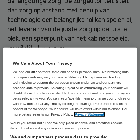
de langdurige zorg. De zorgautoriteit stelt
dat zorg op afstand met behulp van
technologie een belangrijke rol kan spelen bij
het leveren van de juiste zorg op de juiste
plek, een speerpunt van het kabinetsbeleid,
en wil dit stimuleren.
In een
brief aan het ministerie van VWS
licht
We Care About Your Privacy
de NZa toe welke acties zij in 2019 gaat
We and our
887
partners store and access personal data, like browsing data
or unique identifiers, on your device. Selecting I Accept enables tracking
uitzetten om in 2020 tot een bekostiging te
technologies to support the purposes shown under we and our partners
process data to provide. Selecting Reject All or withdrawing your consent will
komen die meer recht doet aan het
disable them. If trackers are disabled, some content and ads you see may not
be as relevant to you. You can resurface this menu to change your choices or
potentieel dat in e-health ligt verscholen.
withdraw consent at any time by clicking the Manage Preferences link on the
De zorgautoriteit legt in haar brief een
bottom of the webpage. Your choices will have effect within our Website. For
more details, refer to our Privacy Policy.
Privacy Statement
groot deel van de verantwoordelijkheid bij
Would you rather not? Then we only place essential and statistical cookies,
veldpartijen, zoals zorgaanbieders,
these do not record any data about you as a person
We and our partners process data to provide:
zorgkantoren en verzekeraars, maar doet