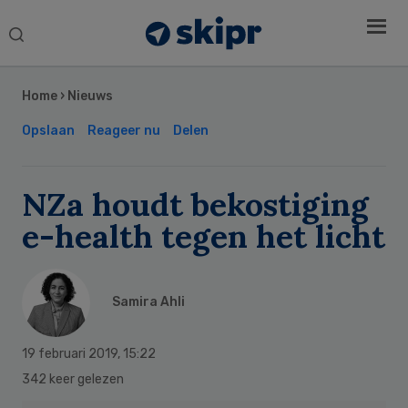
Search
this
Secondary
website
Sidebar
Home
›
Nieuws
Opslaan
Reageer nu
Delen
NZa houdt bekostiging
e-health tegen het licht
Samira Ahli
19 februari 2019
,
15:22
342 keer gelezen