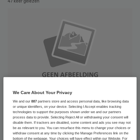
47 keer gelezen
We Care About Your Privacy
We and our
887
partners store and access personal data, like browsing data
or unique identifiers, on your device. Selecting I Accept enables tracking
technologies to support the purposes shown under we and our partners
De tarieven in de geestelijke
process data to provide. Selecting Reject All or withdrawing your consent will
gezondheidszorg (ggz) worden niet met
disable them. If trackers are disabled, some content and ads you see may not
be as relevant to you. You can resurface this menu to change your choices or
terugwerkende kracht aangepast. Wel
withdraw consent at any time by clicking the Manage Preferences link on the
bottom of the webpage. Your choices will have effect within our Website. For