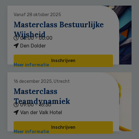
Vanaf 28 oktober 2025
Masterclass Bestuurlijke
Wijsheid
00:00 - 00:00
Den Dolder
Inschrijven
Meer informatie
16 december 2025, Utrecht
Masterclass
Teamdynamiek
09:00 - 16:30
Van der Valk Hotel
Inschrijven
Meer informatie