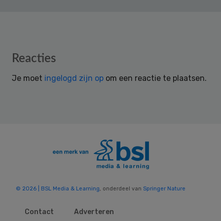
Reader
Reacties
Interactions
Je moet
ingelogd zijn op
om een reactie te plaatsen.
© 2026 | BSL Media & Learning
, onderdeel van
Springer Nature
Contact
Adverteren