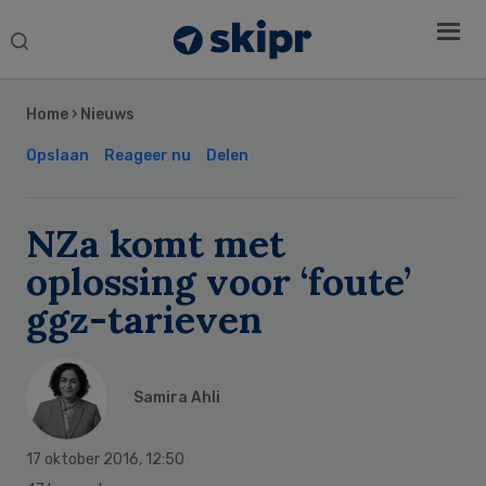
Search
this
Secondary
website
Sidebar
Home
›
Nieuws
Opslaan
Reageer nu
Delen
NZa komt met
oplossing voor ‘foute’
ggz-tarieven
Samira Ahli
17 oktober 2016
,
12:50