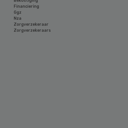
Bekostiging
Financiering
Ggz
Nza
Zorgverzekeraar
Zorgverzekeraars
Primary
Sidebar