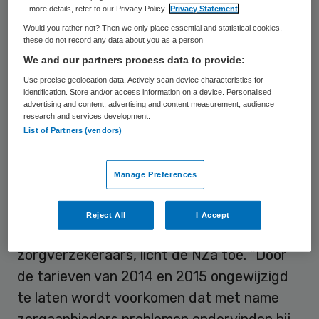
biedt de Nederlandse Zorgautoriteit (NZa)
more details, refer to our Privacy Policy.
Privacy Statement
zorgaanbieders en zorgverzekeraars de
Would you rather not? Then we only place essential and statistical cookies,
these do not record any data about you as a person
mogelijkheid om voor 2017 een hersteltarief
We and our partners process data to provide:
af te spreken. De NZa komt met deze
Use precise geolocation data. Actively scan device characteristics for
oplossing nadat het College van Beroep
identification. Store and/or access information on a device. Personalised
advertising and content, advertising and content measurement, audience
voor het bedrijfsleven (CBb) klachten van
research and services development.
zorgverzekeraars over de tarieven deels
List of Partners (vendors)
gegrond verklaarde.
Manage Preferences
Het met terugwerkende kracht aanpassen
van deze tarieven kan veel gevolgen
Reject All
I Accept
hebben voor burgers, zorgaanbieders en
zorgverzekeraars, licht de NZa toe. “Door
de tarieven van 2014 en 2015 ongewijzigd
te laten wordt voorkomen dat met name
zorgaanbieders problemen ondervinden bij