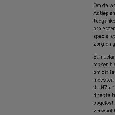
Om de wa
Actieplan
toegankel
projecte
specialis
zorg en 
Een belan
maken hie
om dit t
moesten w
de NZa. 
directe 
opgelost
verwachti