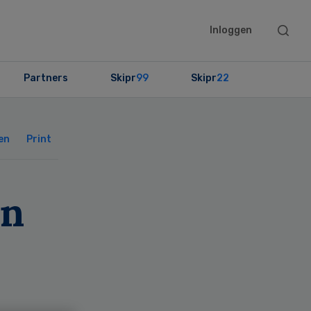
Searc
Inloggen
this
websit
Partners
Skipr
99
Skipr
22
Primary
Sidebar
en
Print
en