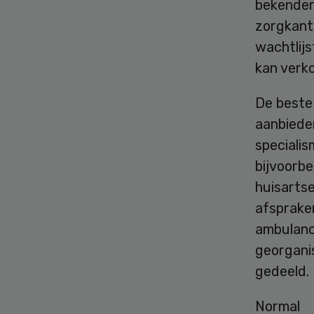
bekender
zorgkant
wachtlijs
kan verko
De beste
aanbieder
speciali
bijvoorb
huisarts
afsprake
ambulanc
georgani
gedeeld.
Normal