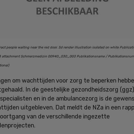
act people waiting near the red door. 3d render illustration isolated on white Publicati
attachment Schmerzmedizin 00940_030_003 Publikationsname / Publikationsnum
ional)
ngen om wachttijden voor zorg te beperken hebb
tgehaald. In de geestelijke gezondheidszorg (ggz),
specialisten en in de ambulancezorg is de gewens
ttijden uitgebleven. Dat meldt de NZa in een rap
voortgang van de verschillende ingezette
denprojecten.