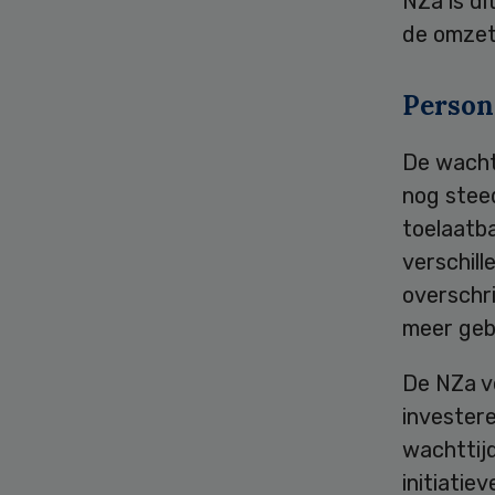
NZa is di
de omzet
Person
De wachtt
nog stee
toelaatb
verschil
overschri
meer gebe
De NZa v
investere
wachttij
initiatie