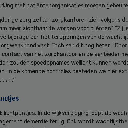
king met patiëntenorganisaties moeten gebeure
ngdurige zorg zetten zorgkantoren zich volgens d
 om meer zichtbaar te worden voor cliënten”. “Zij 
ve bijdrage aan het terugdringen van de wachtlijs
zorgwaakhond vast. Toch kan dit nog beter. “Door
r contact van het zorgkantoor en de aanbieder m
en zouden spoedopnames wellicht kunnen word
n. In de komende controles besteden we hier ex
 aan.”
untjes
ok lichtpuntjes. In de wijkverpleging loopt de wach
gement dementie terug. Ook wordt wachtlijstbe