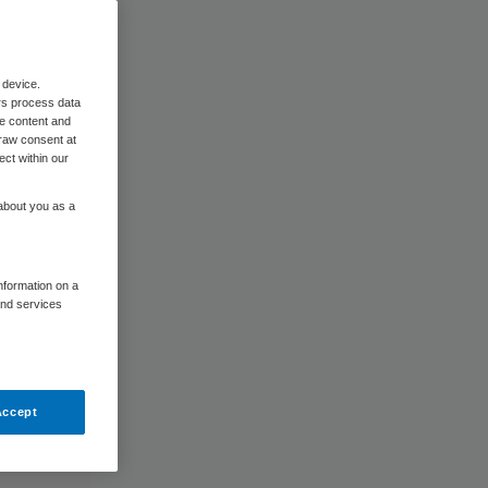
 device.
rs process data
me content and
raw consent at
ect within our
 about you as a
information on a
and services
Accept