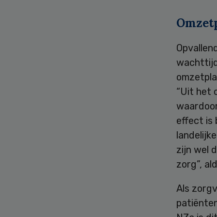
Omzetp
Opvallend
wachttij
omzetplaf
“Uit het 
waardoor 
effect is
landelijk
zijn wel 
zorg”, al
Als zorg
patiënten