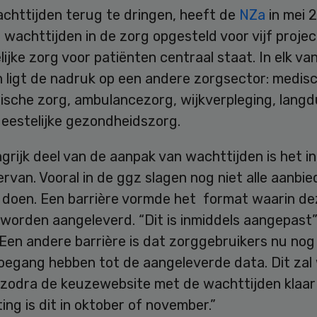
chttijden terug te dringen, heeft de
NZa
in mei 
 wachttijden in de zorg opgesteld voor vijf proje
ijke zorg voor patiënten centraal staat. In elk va
n ligt de nadruk op een andere zorgsector: medis
tische zorg, ambulancezorg, wijkverpleging, langd
geestelijke gezondheidszorg.
grijk deel van de aanpak van wachttijden is het inz
rvan. Vooral in de ggz slagen nog niet alle aanbie
e doen. Een barrière vormde het format waarin de
orden aangeleverd. “Dit is inmiddels aangepast”,
“Een andere barrière is dat zorggebruikers nu no
toegang hebben tot de aangeleverde data. Dit za
 zodra de keuzewebsite met de wachttijden klaar 
ng is dit in oktober of november.”