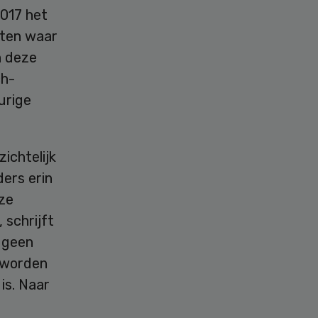
2017 het
cten waar
n deze
ch-
urige
ichtelijk
ders erin
ze
 schrijft
g geen
l worden
is. Naar