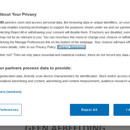
About Your Privacy
Samira Ahli
9 juli 2018
,
13:30
53 keer gelezen
889
partners store and access personal data, like browsing data or unique identifiers, on your
Accept enables tracking technologies to support the purposes shown under we and our partne
electing Reject All or withdrawing your consent will disable them. If trackers are disabled, so
may not be as relevant to you. You can resurface this menu to change your choices or withd
licking the Manage Preferences link on the bottom of the webpage. Your choices will have eff
more details, refer to our Privacy Policy.
Privacy Statement
her not? Then we only place essential and statistical cookies, these do not record any data
r partners process data to provide:
eolocation data. Actively scan device characteristics for identification. Store and/or access 
onalised advertising and content, advertising and content measurement, audience research 
.
ners (vendors)
references
Reject All
I 