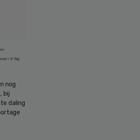
on:
mer / E-Tag
en nog
 bij
te daling
portage