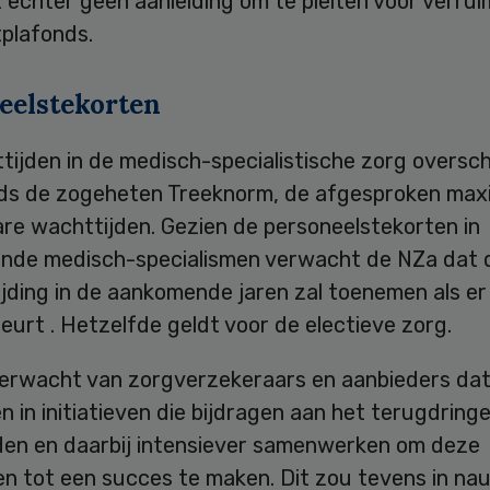
t echter geen aanleiding om te pleiten voor verrui
plafonds.
eelstekorten
ijden in de medisch-specialistische zorg oversch
ds de zogeheten Treeknorm, de afgesproken max
are wachttijden. Gezien de personeelstekorten in
lende medisch-specialismen verwacht de NZa dat
jding in de aankomende jaren zal toenemen als er
urt . Hetzelfde geldt voor de electieve zorg.
erwacht van zorgverzekeraars en aanbieders dat 
n in initiatieven die bijdragen aan het terugdring
den en daarbij intensiever samenwerken om deze
ven tot een succes te maken. Dit zou tevens in n