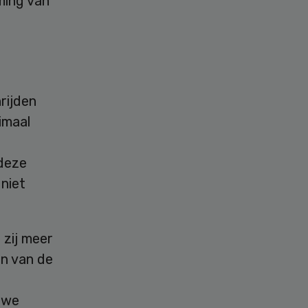
ming van
rijden
imaal
 deze
 niet
zij meer
en van de
auwe