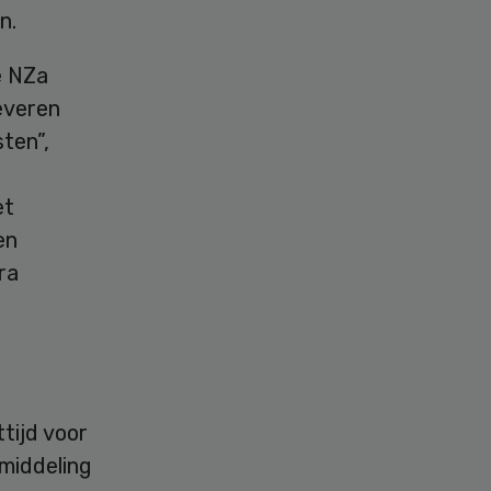
n.
e NZa
leveren
ten”,
et
en
tra
ttijd voor
middeling