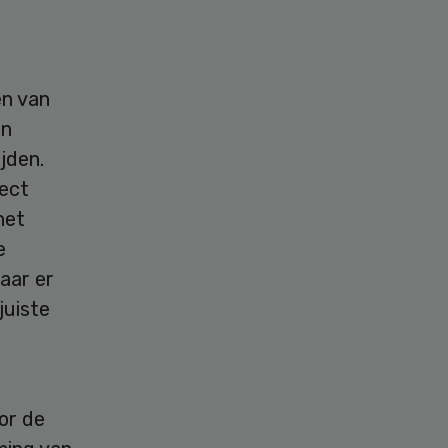
en van
en
jden.
fect
het
e
aar er
juiste
e
or de