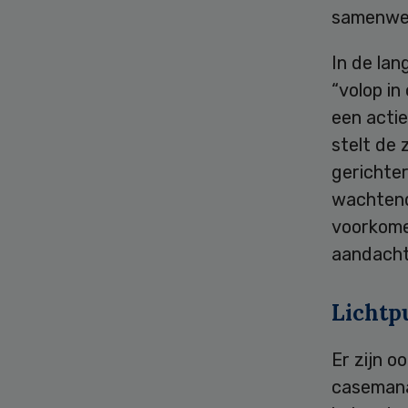
samenwer
In de la
“volop in
een actie
stelt de 
gerichte
wachtend
voorkome
aandacht
Lichtp
Er zijn o
casemana