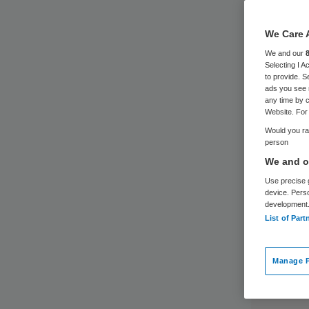
We Care 
We and our
Selecting I 
to provide. S
ads you see 
any time by c
Website. For 
Would you rat
person
We and ou
Use precise g
device. Pers
development
List of Part
Manage P