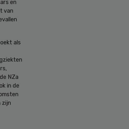
ars en
t van
evallen
oekt als
ogziekten
rs,
 de NZa
ok in de
komsten
 zijn