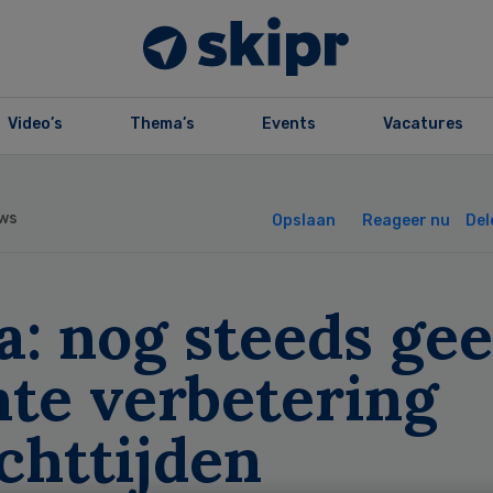
Video’s
Thema’s
Events
Vacatures
ws
Opslaan
Reageer nu
Del
a: nog steeds ge
hte verbetering
chttijden