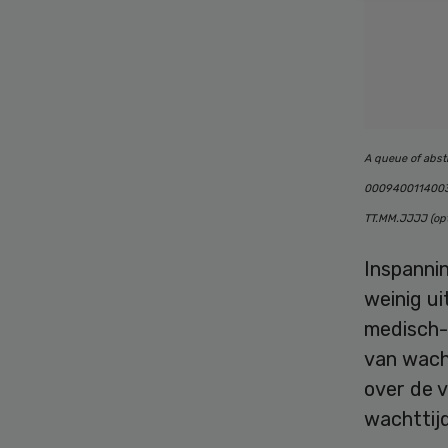
A queue of abstr
0009400114003 
TT.MM.JJJJ (opt
Inspanni
weinig ui
medisch-
van wach
over de 
wachttij