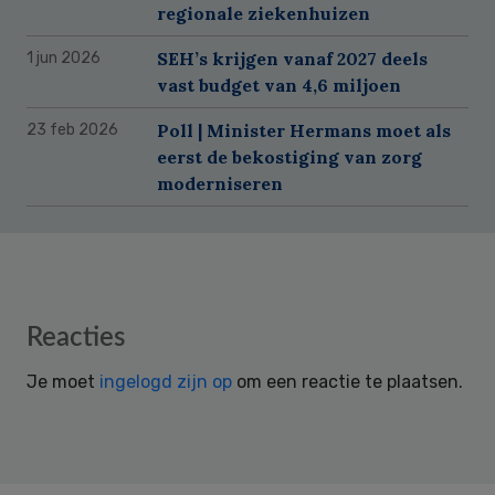
regionale ziekenhuizen
SEH’s krijgen vanaf 2027 deels
1 jun 2026
vast budget van 4,6 miljoen
Poll | Minister Hermans moet als
23 feb 2026
eerst de bekostiging van zorg
moderniseren
Reader
Reacties
Interactions
Je moet
ingelogd zijn op
om een reactie te plaatsen.