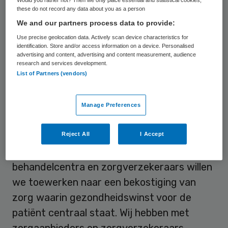
dempt productieprikkels en zorgt er
these do not record any data about you as a person
daarmee voor dat de zorg op termijn
We and our partners process data to provide:
betaalbaar blijft. Dat staat in het Advies
Use precise geolocation data. Actively scan device characteristics for
identification. Store and/or access information on a device. Personalised
bekostiging medisch-specialistische zorg
advertising and content, advertising and content measurement, audience
‘Belonen van zorg die waarde toevoegt’
research and services development.
List of Partners (vendors)
aan minister Bruins voor Medische Zorg.
De
NZa
wil afstappen van een
Manage Preferences
bekostigingssysteem dat voornamelijk het
uitvoeren van behandelingen beloont.
Reject All
I Accept
“Samen met ziekenhuizen, zelfstandige
behandelcentra en zorgverzekeraars willen
we toewerken naar een bekostiging van
zorg waarin gezondheidswinst voor de
patiënt centraal staat. Wij hebben met
zorgaanbieders en zorgverzekeraars