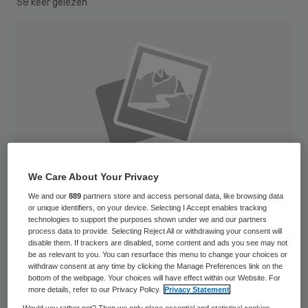
58 keer gelezen
We Care About Your Privacy
We and our
889
partners store and access personal data, like browsing data
or unique identifiers, on your device. Selecting I Accept enables tracking
technologies to support the purposes shown under we and our partners
process data to provide. Selecting Reject All or withdrawing your consent will
disable them. If trackers are disabled, some content and ads you see may not
Medisch-specialistische zorg moet worden
be as relevant to you. You can resurface this menu to change your choices or
withdraw consent at any time by clicking the Manage Preferences link on the
beloond op basis van de gezondheidswinst
bottom of the webpage. Your choices will have effect within our Website. For
voor de patiënt. Contracteren op waarde
more details, refer to our Privacy Policy.
Privacy Statement
Would you rather not? Then we only place essential and statistical cookies,