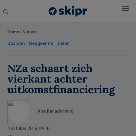
Search
this
Secondary
website
Sidebar
Home
›
Nieuws
Opslaan
Reageer nu
Delen
NZa schaart zich
vierkant achter
uitkomstfinanciering
Ana Karadarevic
4 oktober 2018
,
09:47