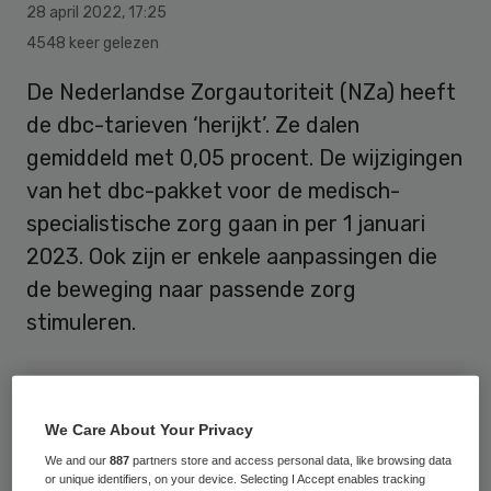
28 april 2022
,
17:25
4548 keer gelezen
De Nederlandse Zorgautoriteit (NZa) heeft
de dbc-tarieven ‘herijkt’. Ze dalen
gemiddeld met 0,05 procent. De wijzigingen
van het dbc-pakket voor de medisch-
specialistische zorg gaan in per 1 januari
2023. Ook zijn er enkele aanpassingen die
de beweging naar passende zorg
stimuleren.
We Care About Your Privacy
We and our
887
partners store and access personal data, like browsing data
or unique identifiers, on your device. Selecting I Accept enables tracking