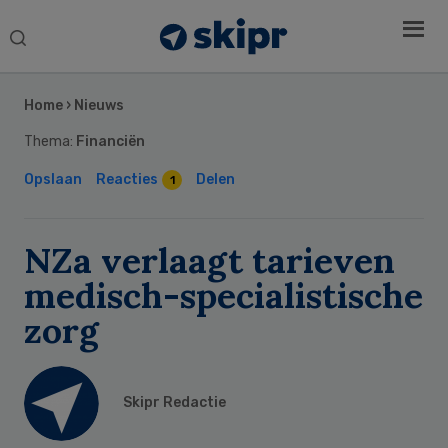
Search
this
Secondary
website
Sidebar
Home
›
Nieuws
Thema:
Financiën
Opslaan
Reacties
Delen
1
NZa verlaagt tarieven
medisch-specialistische
zorg
Skipr Redactie