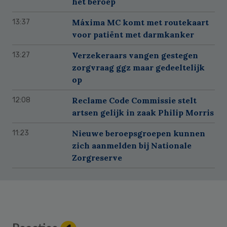
het beroep
Máxima MC komt met routekaart
13:37
voor patiënt met darmkanker
Verzekeraars vangen gestegen
13:27
zorgvraag ggz maar gedeeltelijk
op
Reclame Code Commissie stelt
12:08
artsen gelijk in zaak Philip Morris
Nieuwe beroepsgroepen kunnen
11:23
zich aanmelden bij Nationale
Zorgreserve
Reader