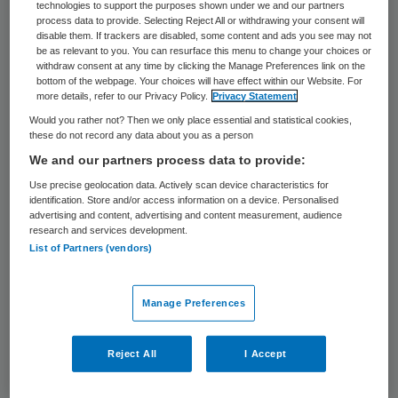
technologies to support the purposes shown under we and our partners
process data to provide. Selecting Reject All or withdrawing your consent will
disable them. If trackers are disabled, some content and ads you see may not
be as relevant to you. You can resurface this menu to change your choices or
withdraw consent at any time by clicking the Manage Preferences link on the
bottom of the webpage. Your choices will have effect within our Website. For
more details, refer to our Privacy Policy.
Privacy Statement
Would you rather not? Then we only place essential and statistical cookies,
these do not record any data about you as a person
We and our partners process data to provide:
Use precise geolocation data. Actively scan device characteristics for
HAARLEM - Geld aan de waslijn. ANP PHOTO XTRA KOEN SUYK
identification. Store and/or access information on a device. Personalised
advertising and content, advertising and content measurement, audience
Voor 2023 zijn de tarieven breed herijkt. Dit
research and services development.
List of Partners (vendors)
is sinds 2017 niet meer gebeurd. In verband
met de coronapandemie zijn er in 2020 en
Manage Preferences
2021 geen kostprijzen uitgevraagd. Door de
brede herijking nu, verwacht de NZa
Reject All
I Accept
passende tarieven voor de komende
periode. Er zijn een aantal