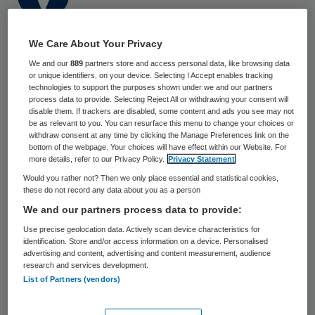
18 mei 2026
,
15:43
We Care About Your Privacy
238 keer gelezen
We and our
889
partners store and access personal data, like browsing data
or unique identifiers, on your device. Selecting I Accept enables tracking
Het Europees Centrum voor
technologies to support the purposes shown under we and our partners
process data to provide. Selecting Reject All or withdrawing your consent will
ziektepreventie en -bestrijding (ECDC) gaat
disable them. If trackers are disabled, some content and ads you see may not
experts sturen vanwege de recentste
be as relevant to you. You can resurface this menu to change your choices or
withdraw consent at any time by clicking the Manage Preferences link on the
ebola-uitbraak in de Democratische
bottom of the webpage. Your choices will have effect within our Website. For
more details, refer to our Privacy Policy.
Privacy Statement
Republiek Congo (DRC). De experts uit de
Would you rather not? Then we only place essential and statistical cookies,
EU gaan op verzoek van het Afrikaanse
these do not record any data about you as a person
Centrum voor Ziektebestrijding en
We and our partners process data to provide:
Preventie naar hun hoofdkantoor in de
Use precise geolocation data. Actively scan device characteristics for
identification. Store and/or access information on a device. Personalised
Ethiopische hoofdstad Addis Abeba. Ze
advertising and content, advertising and content measurement, audience
research and services development.
gaan daar helpen bij coördinatie van de
List of Partners (vendors)
ziektebestrijding.