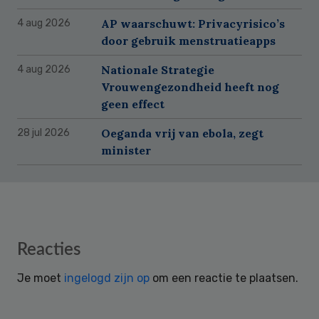
AP waarschuwt: Privacyrisico’s
4 aug 2026
door gebruik menstruatieapps
Nationale Strategie
4 aug 2026
Vrouwengezondheid heeft nog
geen effect
Oeganda vrij van ebola, zegt
28 jul 2026
minister
Reader
Reacties
Interactions
Je moet
ingelogd zijn op
om een reactie te plaatsen.