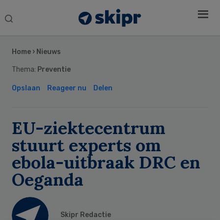
Search
this
Secondary
website
Sidebar
Home
›
Nieuws
Thema:
Preventie
Opslaan
Reageer nu
Delen
EU-ziektecentrum
stuurt experts om
ebola-uitbraak DRC en
Oeganda
Skipr Redactie