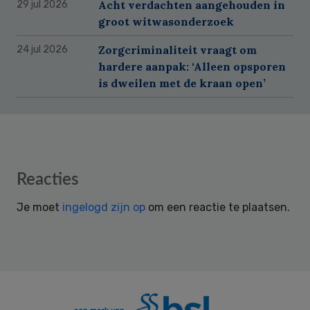
Acht verdachten aangehouden in
29 jul 2026
groot witwasonderzoek
Zorgcriminaliteit vraagt om
24 jul 2026
hardere aanpak: ‘Alleen opsporen
is dweilen met de kraan open’
Reader
Reacties
Interactions
Je moet
ingelogd zijn op
om een reactie te plaatsen.