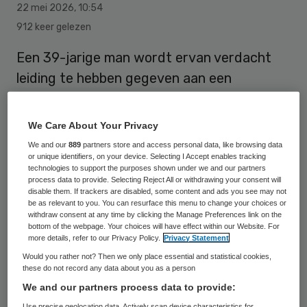
22 mei 2026
,
10:54
912 keer gelezen
Een 39-jarige man wordt ervan verdacht
leiding te hebben gegeven aan een
zorgbemiddelingsbureau dat
ongekwalificeerde uitzendkrachten met
We Care About Your Privacy
vervalste documenten inzette bij
We and our
889
partners store and access personal data, like browsing data
or unique identifiers, on your device. Selecting I Accept enables tracking
verschillende zorginstellingen. Het
technologies to support the purposes shown under we and our partners
Openbaar Ministerie (OM) eiste bij de
process data to provide. Selecting Reject All or withdrawing your consent will
disable them. If trackers are disabled, some content and ads you see may not
rechtbank in Rotterdam 24 maanden
be as relevant to you. You can resurface this menu to change your choices or
withdraw consent at any time by clicking the Manage Preferences link on the
onvoorwaardelijke celstraf en een
bottom of the webpage. Your choices will have effect within our Website. For
more details, refer to our Privacy Policy.
Privacy Statement
geldboete van 50.000 euro tegen hem.
Would you rather not? Then we only place essential and statistical cookies,
these do not record any data about you as a person
We and our partners process data to provide:
Het bemiddelingsbureau kreeg eerder al
Use precise geolocation data. Actively scan device characteristics for