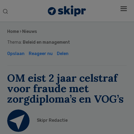
Search
this
Secondary
website
Sidebar
Home
›
Nieuws
Thema:
Beleid en management
Opslaan
Reageer nu
Delen
OM eist 2 jaar celstraf
voor fraude met
zorgdiploma’s en VOG’s
Skipr Redactie