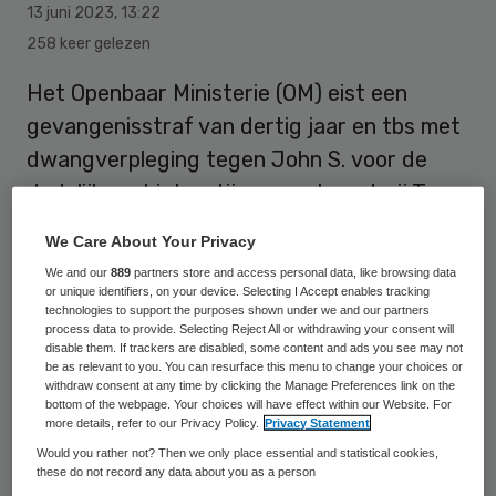
13 juni 2023
,
13:22
258 keer gelezen
Het Openbaar Ministerie (OM) eist een
gevangenisstraf van dertig jaar en tbs met
dwangverpleging tegen John S. voor de
dodelijke schietpartij op zorgboerderij Tro
Tardi in Alblasserdam en de moord op een
We Care About Your Privacy
schoenmaker in Vlissingen die daaraan
We and our
889
partners store and access personal data, like browsing data
voorafging. “De zorgboerderij werd in twee
or unique identifiers, on your device. Selecting I Accept enables tracking
technologies to support the purposes shown under we and our partners
minuten veranderd in een hel”, zei de officier
process data to provide. Selecting Reject All or withdrawing your consent will
disable them. If trackers are disabled, some content and ads you see may not
van justitie dinsdag in de rechtbank in
be as relevant to you. You can resurface this menu to change your choices or
Rotterdam.
withdraw consent at any time by clicking the Manage Preferences link on the
bottom of the webpage. Your choices will have effect within our Website. For
more details, refer to our Privacy Policy.
Privacy Statement
Would you rather not? Then we only place essential and statistical cookies,
S. staat terecht voor het doodschieten van
these do not record any data about you as a person