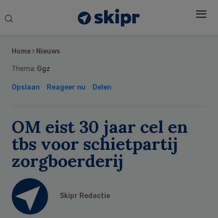
Search
this
Secondary
website
Sidebar
Home
›
Nieuws
Thema:
Ggz
Opslaan
Reageer nu
Delen
OM eist 30 jaar cel en
tbs voor schietpartij
zorgboerderij
Skipr Redactie