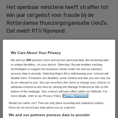
Het openbaar ministerie heeft straffen tot
één jaar cel geëist voor fraude bij de
Rotterdamse thuiszorgorganisatie UenZo.
Dat meldt RTV Rijnmond.
In totaal staan vier bestuurders van UenZo
staan terecht. Ze zijn tussen de 39 en 57
We Care About Your Privacy
jaar en komen uit Rotterdam en Schiedam.
We and our
889
partners store and access personal data, like browsing data
or unique identifiers, on your device. Selecting I Accept enables tracking
technologies to support the purposes shown under we and our partners
Volgens justitie declareerde UenZo meer
process data to provide. Selecting Reject All or withdrawing your consent will
disable them. If trackers are disabled, some content and ads you see may not
zorg dan er daadwerkelijk werd geleverd,
be as relevant to you. You can resurface this menu to change your choices or
withdraw consent at any time by clicking the Manage Preferences link on the
zo meldt
RTV Rijnmond
. Het geld dat zo
bottom of the webpage. Your choices will have effect within our Website. For
overbleef werd in eigen zak gestoken, aldus
more details, refer to our Privacy Policy.
Privacy Statement
justitie. Het islamitische UenZo richtte zich
Would you rather not? Then we only place essential and statistical cookies,
these do not record any data about you as a person
voornamelijk op kwetsbare allochtone
We and our partners process data to provide: