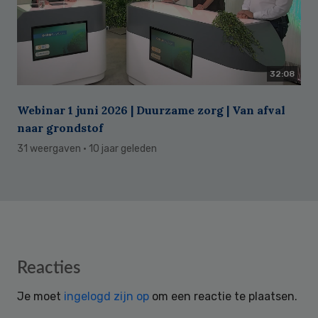
32:08
Webinar 1 juni 2026 | Duurzame zorg | Van afval
naar grondstof
31 weergaven
· 10 jaar geleden
Reader
Reacties
Interactions
Je moet
ingelogd zijn op
om een reactie te plaatsen.