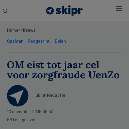
Search
this
Secondary
website
Sidebar
Home
›
Nieuws
Opslaan
Reageer nu
Delen
OM eist tot jaar cel
voor zorgfraude UenZo
Skipr Redactie
10 november 2015
,
15:50
58 keer gelezen