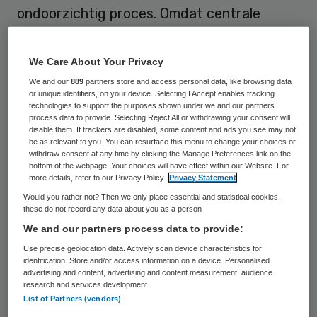
ondoorzichtig proces. Omdat centrale
registratie ontbreekt weten ministerie,
zorgverzekeraars, brancheverenigingen
We Care About Your Privacy
noch gemeenten hoeveel onderaannemers
We and our
889
partners store and access personal data, like browsing data
or unique identifiers, on your device. Selecting I Accept enables tracking
er actief zijn. Ook is onbekend hoeveel
technologies to support the purposes shown under we and our partners
Wmo-geld bij onderaannemers terecht
process data to provide. Selecting Reject All or withdrawing your consent will
disable them. If trackers are disabled, some content and ads you see may not
komt. Wel zijn er duidelijke signalen dat het
be as relevant to you. You can resurface this menu to change your choices or
withdraw consent at any time by clicking the Manage Preferences link on the
aantal onderaannemers flink groeit.
bottom of the webpage. Your choices will have effect within our Website. For
more details, refer to our Privacy Policy.
Privacy Statement
Dit blijkt uit een rondvraag van Skipr onder
Would you rather not? Then we only place essential and statistical cookies,
these do not record any data about you as a person
diverse betrokken partijen.
We and our partners process data to provide:
Use precise geolocation data. Actively scan device characteristics for
Volgens Hans Buijing van Branchebelang
identification. Store and/or access information on a device. Personalised
Thuiszorg Nederland (BTN) geeft de
advertising and content, advertising and content measurement, audience
research and services development.
opstelling van gemeenten en zorgkantoren
List of Partners (vendors)