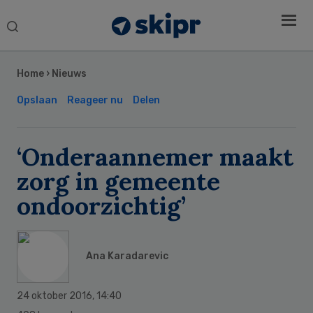
Search
this
Secondary
website
Sidebar
Home
›
Nieuws
Opslaan
Reageer nu
Delen
‘Onderaannemer maakt
zorg in gemeente
ondoorzichtig’
Ana Karadarevic
24 oktober 2016
,
14:40