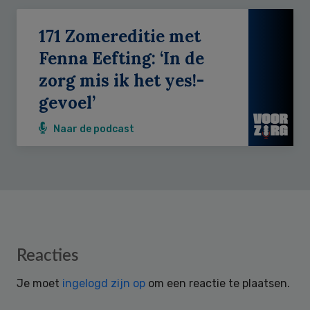
171 Zomereditie met
Fenna Eefting: ‘In de
zorg mis ik het yes!-
gevoel’
Naar de podcast
Reader
Reacties
Interactions
Je moet
ingelogd zijn op
om een reactie te plaatsen.