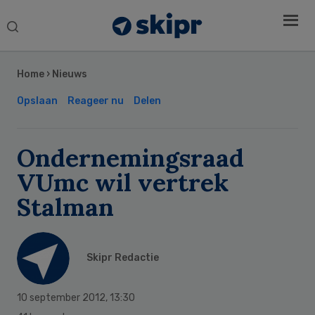
Search
this
Secondary
website
Sidebar
Home
›
Nieuws
Opslaan
Reageer nu
Delen
Ondernemingsraad
VUmc wil vertrek
Stalman
Skipr Redactie
10 september 2012
,
13:30