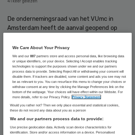
41 keer gelezen
De ondernemingsraad van het VUmc in
Amsterdam heeft de aanval geopend op
Wim Stalman, het enige bestuurslid dat
bleef zitten na het uitbreken van de crisis in
We Care About Your Privacy
het ziekenhuis.
We and our
887
partners store and access personal data, like browsing data
or unique identifiers, on your device. Selecting I Accept enables tracking
technologies to support the purposes shown under we and our partners
process data to provide. Selecting Reject All or withdrawing your consent will
Ontslag
disable them. If trackers are disabled, some content and ads you see may not
be as relevant to you. You can resurface this menu to change your choices or
withdraw consent at any time by clicking the Manage Preferences link on the
De OR schrijft er ‘niet van overtuigd’ te zijn
bottom of the webpage. Your choices will have effect within our Website. For
more details, refer to our Privacy Policy.
Privacy Statement
dat Stalman kan aanblijven, zo meldt
de
Would you rather not? Then we only place essential and statistical cookies,
Volkskrant.
Stalman zou degene zijn
these do not record any data about you as a person
geweest die eerder had aangedrongen op
We and our partners process data to provide:
het ontslag van klokkenluider Piet Postmus.
Use precise geolocation data. Actively scan device characteristics for
identification. Store and/or access information on a device. Personalised
Bij een deel van de staf wekte het daarom