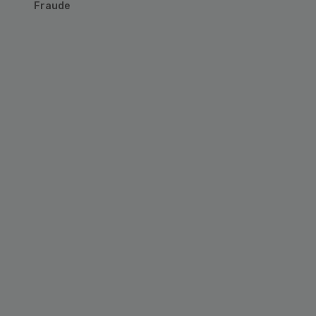
Fraude
Primary
Sidebar