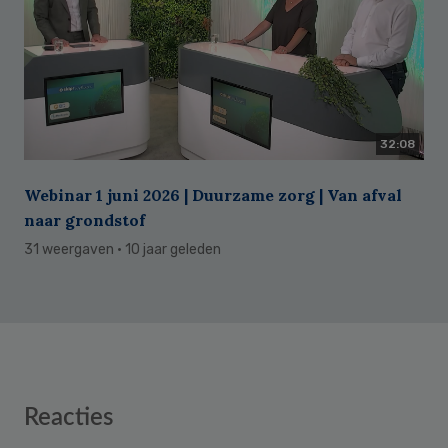
32:08
Webinar 1 juni 2026 | Duurzame zorg | Van afval
naar grondstof
31 weergaven
· 10 jaar geleden
Reader
Reacties
Interactions