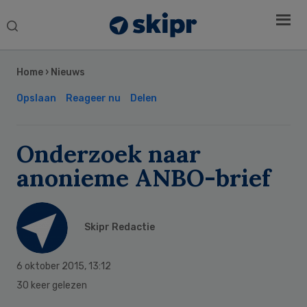
Search
this
Secondary
website
Sidebar
Home
›
Nieuws
Opslaan
Reageer nu
Delen
Onderzoek naar
anonieme ANBO-brief
Skipr Redactie
6 oktober 2015
,
13:12
30 keer gelezen