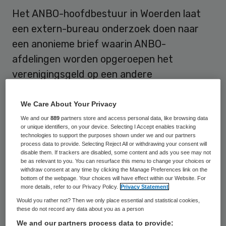
Het ANBO-hoofdbestuur in Woerden laat
een extern-bureau onderzoek doen naar
een anonieme brief waarin ANBO-
afdelingen worden opgeroepen het
verenigingsgeld op een andere
bankrekening te zetten. Het hoofdbestuur
bestempelt dit als het aanzetten tot
We Care About Your Privacy
fraude en heeft daarom de rekeningen van
We and our
889
partners store and access personal data, like browsing data
or unique identifiers, on your device. Selecting I Accept enables tracking
alle afdelingen voorlopig geblokkeerd.
technologies to support the purposes shown under we and our partners
process data to provide. Selecting Reject All or withdrawing your consent will
disable them. If trackers are disabled, some content and ads you see may not
“Het is mijn verantwoordelijkheid om het
be as relevant to you. You can resurface this menu to change your choices or
withdraw consent at any time by clicking the Manage Preferences link on the
ledengeld te beschermen”, zei directeur
bottom of the webpage. Your choices will have effect within our Website. For
more details, refer to our Privacy Policy.
Privacy Statement
Liane den Haan van de ANBO dinsdag op
Would you rather not? Then we only place essential and statistical cookies,
een persconferentie. Die was belegd na alle
these do not record any data about you as a person
ophef afgelopen dagen over het
We and our partners process data to provide: