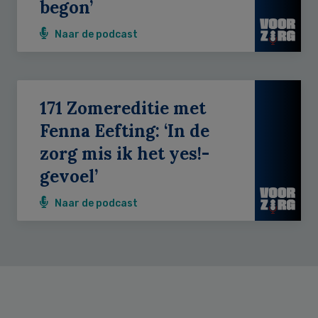
begon’
Naar de podcast
171 Zomereditie met
Fenna Eefting: ‘In de
zorg mis ik het yes!-
gevoel’
Naar de podcast