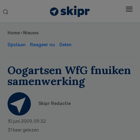
Search
this
Secondary
website
Sidebar
Home
›
Nieuws
Opslaan
Reageer nu
Delen
Oogartsen WfG fnuiken
samenwerking
Skipr Redactie
10 juni 2009
,
09:32
31 keer gelezen