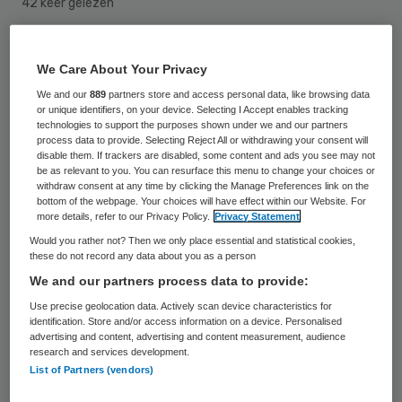
42 keer gelezen
Ook te dikke baby’s die alleen borstvoeding
We Care About Your Privacy
krijgen, lopen een groter risico op
We and our
889
partners store and access personal data, like browsing data
overgewicht als ze vijf of zes jaar oud zijn.
or unique identifiers, on your device. Selecting I Accept enables tracking
technologies to support the purposes shown under we and our partners
Eerst werd gedacht dat dit alleen zo was
process data to provide. Selecting Reject All or withdrawing your consent will
disable them. If trackers are disabled, some content and ads you see may not
bij baby’s die flesvoeding kregen.
be as relevant to you. You can resurface this menu to change your choices or
Onderzoekers van de ABCD-studie in
withdraw consent at any time by clicking the Manage Preferences link on the
bottom of the webpage. Your choices will have effect within our Website. For
Amsterdam zijn hierachter gekomen.
more details, refer to our Privacy Policy.
Privacy Statement
Would you rather not? Then we only place essential and statistical cookies,
these do not record any data about you as a person
In de ABCD-studie (Amsterdam Born
We and our partners process data to provide:
Children and their Development) worden
Use precise geolocation data. Actively scan device characteristics for
ongeveer 8000 kinderen gevolgd. De studie
identification. Store and/or access information on a device. Personalised
advertising and content, advertising and content measurement, audience
is in 2003 begonnen. Voor het onderzoek
research and services development.
naar overgewicht bij baby’s zijn de
List of Partners (vendors)
gegevens van ruim 3300 kinderen gebruikt.