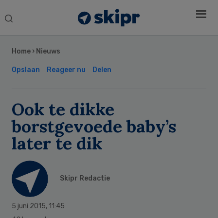
Search
this
Secondary
website
Sidebar
Home
›
Nieuws
Opslaan
Reageer nu
Delen
Ook te dikke
borstgevoede baby’s
later te dik
Skipr Redactie
5 juni 2015
,
11:45