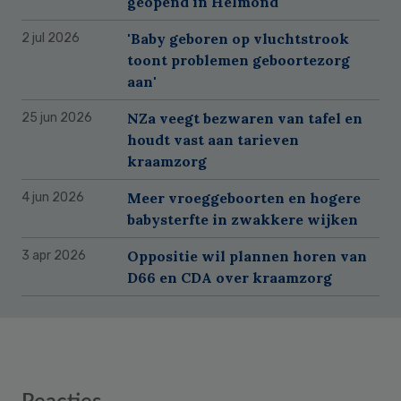
geopend in Helmond
'Baby geboren op vluchtstrook
2 jul 2026
toont problemen geboortezorg
aan'
NZa veegt bezwaren van tafel en
25 jun 2026
houdt vast aan tarieven
kraamzorg
Meer vroeggeboorten en hogere
4 jun 2026
babysterfte in zwakkere wijken
Oppositie wil plannen horen van
3 apr 2026
D66 en CDA over kraamzorg
Reader