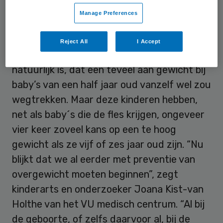
Manage Preferences
Preventie
Reject All
I Accept
Eerder werd gedacht dat borstvoeding zo
natuurlijk is, dat een teveel aan gewicht bij
baby’s van een half jaar oud vanzelf wel zou
wegtrekken. Maar deze kinderen hebben,
net als baby´s die de fles krijgen, ongeveer
vier keer zoveel kans op een te hoog
gewicht als ze vijf of zes jaar oud zijn. “Nu
blijkt dat we al eerder met preventie van
overgewicht moeten beginnen”, zegt
kinderarts en onderzoeker Joana Kist-van
Holthe van het VU medisch centrum. “Al bij
de geboorte, of zelfs daarvoor al, bij de