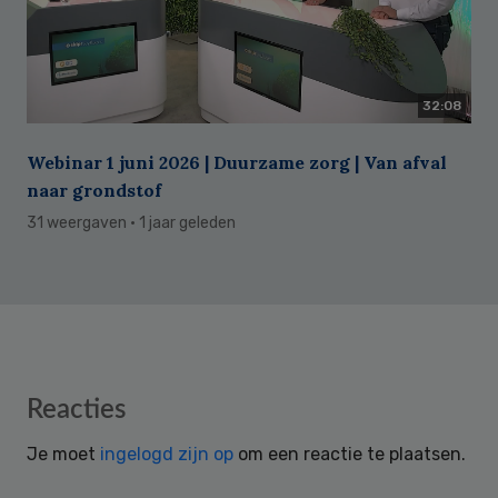
32:08
Webinar 1 juni 2026 | Duurzame zorg | Van afval
naar grondstof
31 weergaven
· 1 jaar geleden
Reader
Reacties
Interactions
Je moet
ingelogd zijn op
om een reactie te plaatsen.