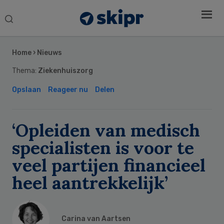
Search
this
Secondary
website
Sidebar
Home
›
Nieuws
Thema:
Ziekenhuiszorg
Opslaan
Reageer nu
Delen
‘Opleiden van medisch
specialisten is voor te
veel partijen financieel
heel aantrekkelijk’
Carina van Aartsen