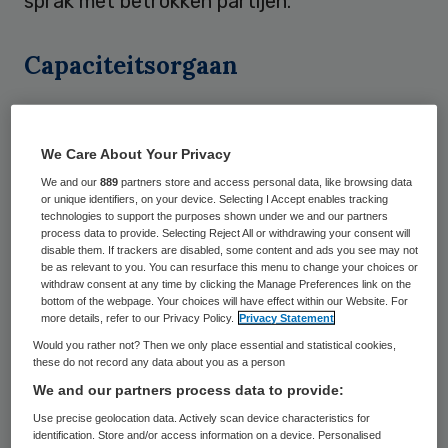
sprak met betrokken partijen.
Capaciteitsorgaan
De Nederlandse Federatie van Universitair
Medische Centra (NFU) en de Nederlandse
We Care About Your Privacy
Vereniging van Ziekenhuizen (NVZ) zouden
We and our
889
partners store and access personal data, like browsing data
or unique identifiers, on your device. Selecting I Accept enables tracking
zich in 2016 per brief hebben beklaagd bij
technologies to support the purposes shown under we and our partners
het ministerie van VWS over het aantal
process data to provide. Selecting Reject All or withdrawing your consent will
disable them. If trackers are disabled, some content and ads you see may not
opleidingsplekken dat het
be as relevant to you. You can resurface this menu to change your choices or
withdraw consent at any time by clicking the Manage Preferences link on the
Capaciteitsorgaan in opdracht van VWS had
bottom of the webpage. Your choices will have effect within our Website. For
more details, refer to our Privacy Policy.
Privacy Statement
geraamd. Volgens hen was dit te weinig.
Would you rather not? Then we only place essential and statistical cookies,
Het NTvG noemt deze actie opmerkelijk
these do not record any data about you as a person
omdat de NFU en de NVZ zelf deel
We and our partners process data to provide:
uitmaken van het Capaciteitsorgaan: zij
Use precise geolocation data. Actively scan device characteristics for
identification. Store and/or access information on a device. Personalised
zitten zowel in het bestuur als in de Kamer