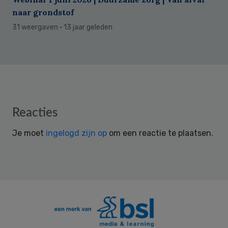
naar grondstof
31 weergaven
· 13 jaar geleden
Reader
Reacties
Interactions
Je moet
ingelogd zijn op
om een reactie te plaatsen.