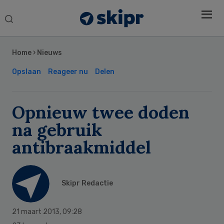
Search
this
Secondary
website
Sidebar
Home
›
Nieuws
Opslaan
Reageer nu
Delen
Opnieuw twee doden
na gebruik
antibraakmiddel
Skipr Redactie
21 maart 2013
,
09:28