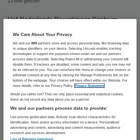
23 keer gelezen
Het Nederlands Bijwerkingen Centrum
Lareb heeft twee nieuwe meldingen van
We Care About Your Privacy
sterfgevallen ontvangen, die in verband
We and our
889
partners store and access personal data, like browsing data
worden gebracht met het antibraakmiddel
or unique identifiers, on your device. Selecting I Accept enables tracking
technologies to support the purposes shown under we and our partners
Domperidon. Dat meldt het AD woensdag.
process data to provide. Selecting Reject All or withdrawing your consent will
disable them. If trackers are disabled, some content and ads you see may not
be as relevant to you. You can resurface this menu to change your choices or
Sinds vorige week zijn in totaal 7 nieuwe
withdraw consent at any time by clicking the Manage Preferences link on the
klachten binnengekomen bij
Lareb.
Naast de
bottom of the webpage. Your choices will have effect within our Website. For
more details, refer to our Privacy Policy.
Privacy Statement
2 fatale gevallen, zijn er drie meldingen
Would you rather not? Then we only place essential and statistical cookies,
waarbij sprake is van hartklachten. Over de
these do not record any data about you as a person
We and our partners process data to provide:
andere klachten doet Lareb geen uitspraak.
Use precise geolocation data. Actively scan device characteristics for
In totaal zijn er nu 6 doden gemeld die in
identification. Store and/or access information on a device. Personalised
verband worden gebracht met Domperidon.
advertising and content, advertising and content measurement, audience
research and services development.
Het omstreden middel is in Nederland
List of Partners (vendors)