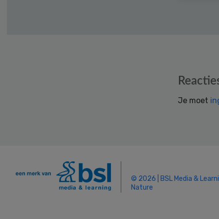
Reader
Reactie
Interactions
Je moet
in
© 2026 | BSL Media & Learn
Nature