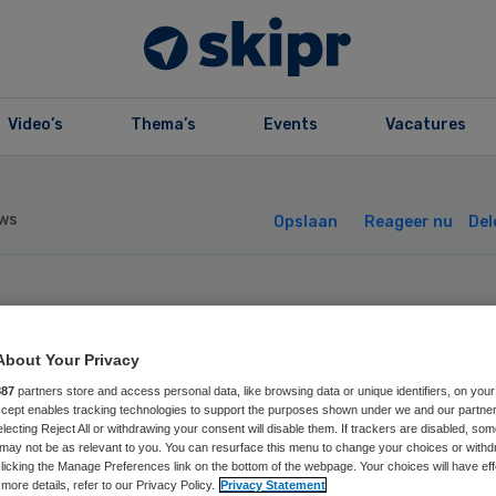
Video’s
Thema’s
Events
Vacatures
ws
Opslaan
Reageer nu
Del
 Slotervaart
About Your Privacy
itief over doorst
887
partners store and access personal data, like browsing data or unique identifiers, on your
Accept enables tracking technologies to support the purposes shown under we and our partne
electing Reject All or withdrawing your consent will disable them. If trackers are disabled, so
may not be as relevant to you. You can resurface this menu to change your choices or withd
licking the Manage Preferences link on the bottom of the webpage. Your choices will have eff
more details, refer to our Privacy Policy.
Privacy Statement