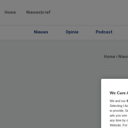
Home
Nieuwsbrief
Nieuws
Opinie
Podcast
Home
›
Nieu
OR
We Care 
pos
We and our
Selecting I 
to provide. S
ads you see 
any time by c
Website. For 