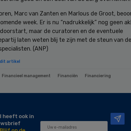
oren, Marc van Zanten en Marlous de Groot, beoo
komende week. Er is nu “nadrukkelijk” nog geen a
 doorstart, maar de curatoren en de eventuele
artij laten weten blij te zijn met de steun van de
pecialisten. (ANP)
it artikel
Financieel management
Financiën
Financiering
l heeft ook in
uwsbrief
Blijf op de