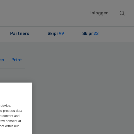
Searc
Inloggen
this
websit
Partners
Skipr
99
Skipr
22
Primary
Sidebar
en
Print
art
 device.
rs process data
me content and
raw consent at
ect within our