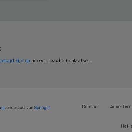
s
gelogd zijn op
om een reactie te plaatsen.
Contact
Advertere
ing
, onderdeel van
Springer
Het l