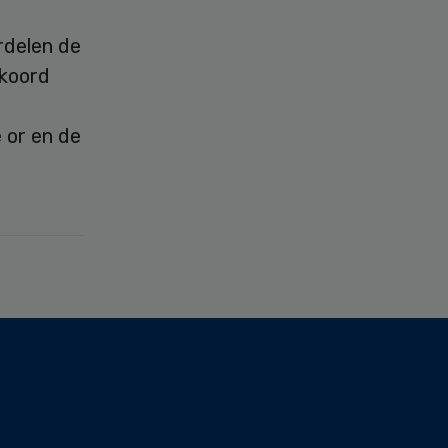
rdelen de
kkoord
 or en de