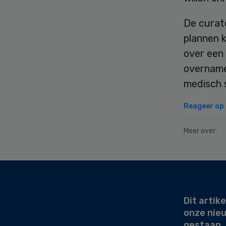
De curat
plannen 
over een
overnamep
medisch s
Reageer op d
Meer over:
Secondary
Sidebar
Dit artike
onze nie
gestaan.