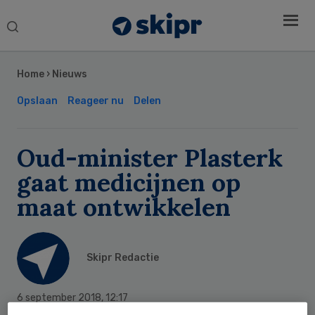
Search
this
Secondary
website
Sidebar
Home
›
Nieuws
Opslaan
Reageer nu
Delen
Oud-minister Plasterk
gaat medicijnen op
maat ontwikkelen
Skipr Redactie
6 september 2018
,
12:17