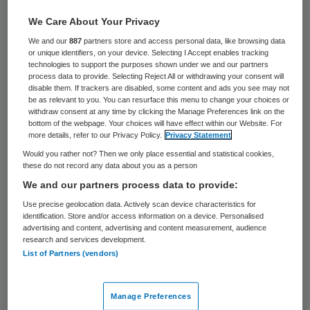
58 keer gelezen
We Care About Your Privacy
Oud-minister van Binnenlandse Zaken
We and our
887
partners store and access personal data, like browsing data
or unique identifiers, on your device. Selecting I Accept enables tracking
Ronald Plasterk keert terug in de
technologies to support the purposes shown under we and our partners
process data to provide. Selecting Reject All or withdrawing your consent will
wetenschap als onderzoeker bij de
disable them. If trackers are disabled, some content and ads you see may not
be as relevant to you. You can resurface this menu to change your choices or
geneeskundefaculteit van Amsterdam
withdraw consent at any time by clicking the Manage Preferences link on the
UMC. De hoogleraar gaat daar aan de slag
bottom of the webpage. Your choices will have effect within our Website. For
more details, refer to our Privacy Policy.
Privacy Statement
met het ontwikkelen van op maat gesneden,
Would you rather not? Then we only place essential and statistical cookies,
gepersonaliseerde medicijnen.
these do not record any data about you as a person
We and our partners process data to provide:
Volgens het academische ziekenhuis sluit
Use precise geolocation data. Actively scan device characteristics for
identification. Store and/or access information on a device. Personalised
zijn nieuwe functie voor een deel aan bij zijn
advertising and content, advertising and content measurement, audience
research and services development.
andere baan van Chief Scientific Officer bij
List of Partners (vendors)
myTomorrows, een bedrijf dat probeert
medicijnen en medische technieken zo snel
Manage Preferences
mogelijk bij patiënten te krijgen.