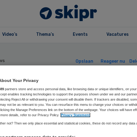
Video’s
Thema’s
Events
Vacatures
ws
Opslaan
Reageer nu
Del
About Your Privacy
ername zorgvilla
889
partners store and access personal data, like browsing data or unique identifiers, on your
Accept enables tracking technologies to support the purposes shown under we and our partne
electing Reject All or withdrawing your consent will disable them. If trackers are disabled, so
or Martha Flora
may not be as relevant to you. You can resurface this menu to change your choices or withd
licking the Manage Preferences link on the bottom of the webpage. Your choices will have eff
more details, refer to our Privacy Policy.
Privacy Statement
initief
her not? Then we only place essential and statistical cookies, these do not record any data