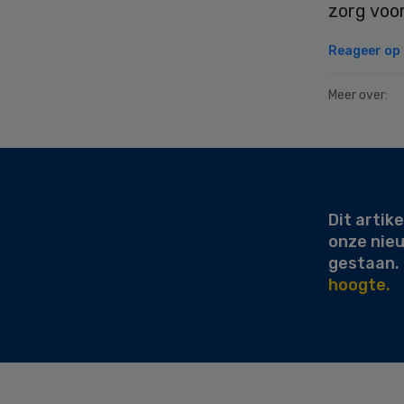
zorg voo
Reageer op d
Meer over:
Secondary
Sidebar
Dit artike
onze nie
gestaan.
hoogte.