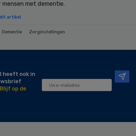
r mensen met dementie.
it artikel
Dementie
Zorginstellingen
l heeft ook in
uwsbrief
Blijf op de