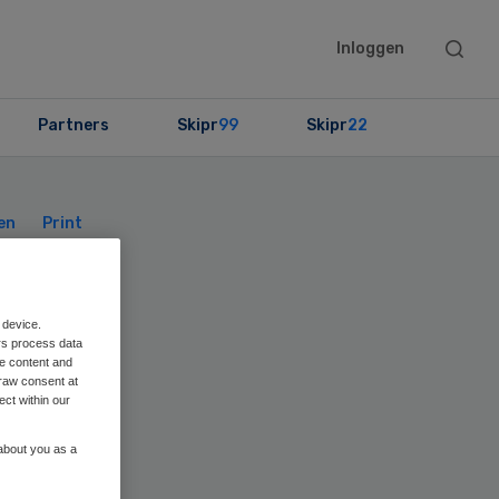
Searc
Inloggen
this
websit
Partners
Skipr
99
Skipr
22
Primary
Sidebar
en
Print
 device.
rs process data
me content and
raw consent at
ect within our
 about you as a