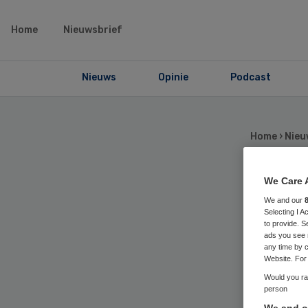
Home
Nieuwsbrief
Nieuws
Opinie
Podcast
Home
›
Nieu
We Care 
Ov
We and our
Selecting I 
to provide. S
do
ads you see 
any time by c
Website. For 
def
Would you rat
person